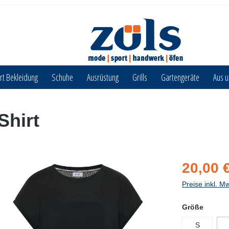
rt Bekleidung
Schuhe
Ausrüstung
Grills
Gartengeräte
Aus 
Shirt
20,00 
Preise inkl. M
Größe
S