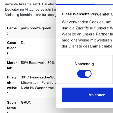
dezente Akzente setzt. Ein elastischer Saum mit Tunnelzug sorgt f
Begleiter im Alltag. Jerseyshirt mit Mesh-Einsatz an den Schulte
Diese Webseite verwendet 
Vielseitig kombinierbar für lässige Sommer-Outfits Material: 50% 
Wir verwenden Cookies, um I
und die Zugriffe auf unsere 
Farbe
palm breeze green
:
Website an unsere Partner fü
möglicherweise mit weiteren
Gesc
Damen
der Dienste gesammelt habe
hlech
t:
Einwilligungsauswahl
Mater
50% Baumwolle|50% Modal
Notwendig
ial:
Pfleg
30°C Feinwäsche/Wollwäsche
, Behandlung in Reinigung
ehin
Lösemitteln: Perchlorethylen, Kohlenwasserstoffe
, Mäßig
weise
Nicht im Wäschetrockner trocknen
:
Ablehnen
Such
GRÜN
farbe