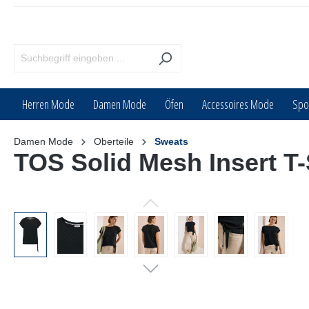
inhalt springen
Herren Mode
Damen Mode
Öfen
Accessoires Mode
Spo
Damen Mode
Oberteile
Sweats
TOS Solid Mesh Insert T-