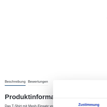
Beschreibung
Bewertungen
Produktinformationen "TOS Soli
Zustimmung
Das T-Shirt mit Mesh-Einsatz von CECIL für Damen verbindet sporti