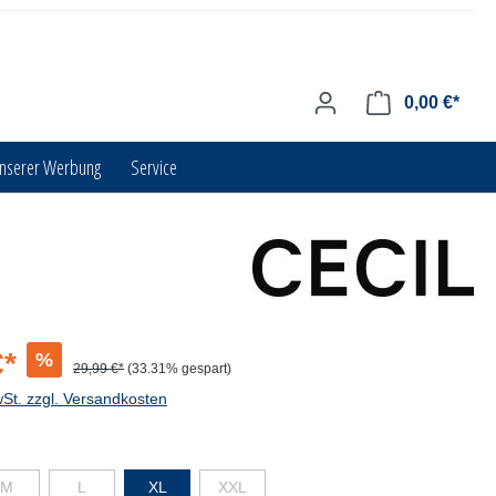
0,00 €*
unserer Werbung
Service
€*
%
29,99 €*
(33.31% gespart)
wSt. zzgl. Versandkosten
M
L
XL
XXL