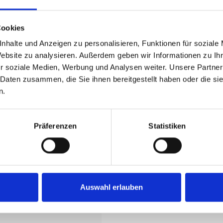
ür einen individuell anpassbaren Sitz. Der softe Baumwoll-Modalmix fü
rn U-Boot-Ausschnitt Kurzarm Unifarbe Softer Baumwoll-Modalmix Somme
Cookies
Baumwolle, 50% Modal
nhalte und Anzeigen zu personalisieren, Funktionen für soziale
Website zu analysieren. Außerdem geben wir Informationen zu I
r soziale Medien, Werbung und Analysen weiter. Unsere Partner
 Daten zusammen, die Sie ihnen bereitgestellt haben oder die s
n.
Präferenzen
Statistiken
smaschine mit folgenden
 heiß bügeln
, Nicht bleichen
,
Auswahl erlauben