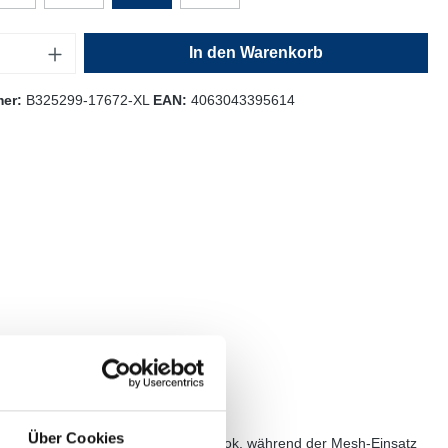
In den Warenkorb
mer:
B325299-17672-XL
EAN:
4063043395614
Über Cookies
Ärmel unterstreichen den lässigen Look, während der Mesh-Einsatz