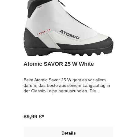
Atomic SAVOR 25 W White
Beim Atomic Savor 25 W geht es vor allem
darum, das Beste aus seinem Langlauftag in
der Classic-Loipe herauszuholen. Die
Hauptvorteile der Savor Linie sind sicherer
Halt im Schuh dank integrierter Fersenschale
sowie herausragender Komfort dank einer
komfortablen Touring-Passform. Zwei
89,99 €*
Erfolgsrezepte für genussvolles Touring! Eine
Prolink Außensohle verleiht dem Schuh sein
außergewöhnliches Schneegefühl und sorgt
Details
dafür, dass der Schuh mit allen 2-Schienen-