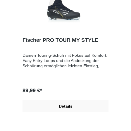
abgestimmte BiegesteifigkeitMadshus
Performance-AußensohleHerren
Fischer PRO TOUR MY STYLE
Damen Touring-Schuh mit Fokus auf Komfort.
Easy Entry Loops und die Abdeckung der
Schnürung ermöglichen leichten Einstieg,
komfortablen Sitz und bedeuten guten Schutz
vor Schnee. Die wasserabweisende Comfort
Guard-Isolation im Vorderfuß- und
Zehenbereich hält die Füße trocken und
89,99 €*
warm.Komfortables Damen-
AllroundrmodellEinfacher Einstieg und leichtes
SchnürenWasserabweisende Isolierung im
Details
ZehenbereichFischer Fresh verhindert
GeruchsentwicklungBasierend auf XC
TouringUpgrade mit 2-färbiger TURNAMIC®
Performance SohleTURNAMIC®
PerformancePassform: LadyFlex: