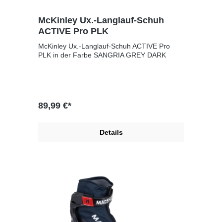
Kunststoffverstärkung außen; Manschette:
3D-Einspritzung, hohe, manschettenfreie
McKinley Ux.-Langlauf-Schuh
Unterstützung; Spitzenabdeckung: ;
Sonstiges:
ACTIVE Pro PLK
McKinley Ux.-Langlauf-Schuh ACTIVE Pro
PLK in der Farbe SANGRIA GREY DARK
89,99 €*
Details