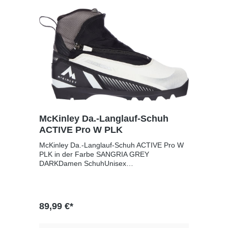
McKinley Da.-Langlauf-Schuh
ACTIVE Pro W PLK
McKinley Da.-Langlauf-Schuh ACTIVE Pro W
PLK in der Farbe SANGRIA GREY
DARKDamen SchuhUnisex
SchuhObermaterial: Polyester, Elastan,
EVAInnenschuh: Brush NylonSohle:
PUKompatibele Bindungssysteme: Prolink und
NNNSchnürung: Speed Lacing mit RV-
89,99 €*
AbdeckleisteGrößengang: UK