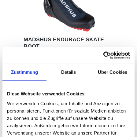
MADSHUS ENDURACE SKATE
BOOT
ENDURACE SKATE Mit dem Endurace Skate
bieten wir dir einen stabilen, zuverlässigen
Schuh, der deinen Füßen den ganzen Tag
lang Komfort bietet. Die Softshell-
Zustimmung
Details
Über Cookies
Schnürsenkelabdeckung an der Außenseite
des Schuhs sorgt für trockene Füße und
hohen Tragekomfort. Innen schmiegt sich das
190,00 €*
Diese Webseite verwendet Cookies
Revo Wrap-Schnürsystem eng an den Fuß an
und sorgt für eine gleichmäßige
Wir verwenden Cookies, um Inhalte und Anzeigen zu
Druckverteilung. So wird der Fuß in der
Details
richtigen Position gehalten, damit du eine
personalisieren, Funktionen für soziale Medien anbieten
saubere Skating-Technik aufrechterhalten
zu können und die Zugriffe auf unsere Website zu
kannst.Sohle: Madshus
analysieren. Außerdem geben wir Informationen zu Ihrer
PerformanceObermaterial: Softshell with
fleeceManschette: InjectedFerse:
Verwendung unserer Website an unsere Partner für