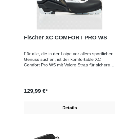
Guard;TURNAMIC® Performance;Sport Fit
Concept
Fischer XC COMFORT PRO WS
Für alle, die in der Loipe vor allem sportlichen
Genuss suchen, ist der komfortable XC
Comfort Pro WS mit Velcro Strap für sicheren
Halt der perfekte Begleiter. Die
Atmungsaktivität dank Triple-F Membran
gewährleistet auch nach Stunden in der Loipe
angenehm trockene und warme
129,99 €*
Füße.Komfortabel und
sportlichAtmungsaktives
AllroundmodellSicherer Halt durch
Details
KnöchelstabilisierungSohle: TURNAMIC®
PerformanceDamen