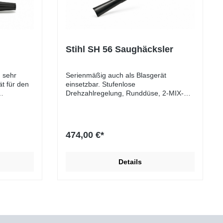
Stihl SH 56 Saughäcksler
 sehr
Serienmäßig auch als Blasgerät
ät für den
einsetzbar. Stufenlose
Drehzahlregelung, Runddüse, 2-MIX-
en
Motor. Das Ausstattungsmerkmal
, drei
Traggurt ist nicht standardmäßig im
er Boost-
Lieferumfang enthalten.
474,00 €*
inhängeöse
 kg. Für
der
Details
mit
fohlen.