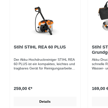
Stihl STIHL REA 60 PLUS
Stihl S
Grundg
Der Akku-Hochdruckreiniger STIHL REA
Akku-Druck
60 PLUS ist ein kompaktes, leichtes und
schnelle R
tragbares Gerät für Reinigungsarbeiten
Wasser- un
an Orten ohne Strom- und
kompakte, 
Wasseranschluss sowie rund ums Haus
STIHL RCA
und im Garten. Ganz gleich ob auf dem
für kleine
Gartengrundstück mit Laube, beim
ums Haus 
259,00 €*
169,00 
Camping oder zu Hause – mit diesem
unterwegs.
Akku-Hochdruckreiniger können Sie
Akkus aus
überall vielseitige private
STIHL RCA
Details
Reinigungsarbeiten effizient
stationäre
durchführen. Zum Beispiel lassen sich
Wasserans