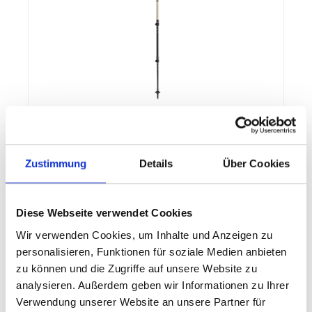
LEKI Khumbu
LEKI Trekking-Stöcke Khumbu | Griff: Aergon | Vario
Zustimmung
Details
Über Cookies
(stufenlos verstellbar) | Rohrmaterial: Aluminium
(HTS 6.5) | 1 Paar
Diese Webseite verwendet Cookies
Wir verwenden Cookies, um Inhalte und Anzeigen zu
85,00 €*
personalisieren, Funktionen für soziale Medien anbieten
zu können und die Zugriffe auf unsere Website zu
Details
analysieren. Außerdem geben wir Informationen zu Ihrer
Verwendung unserer Website an unsere Partner für