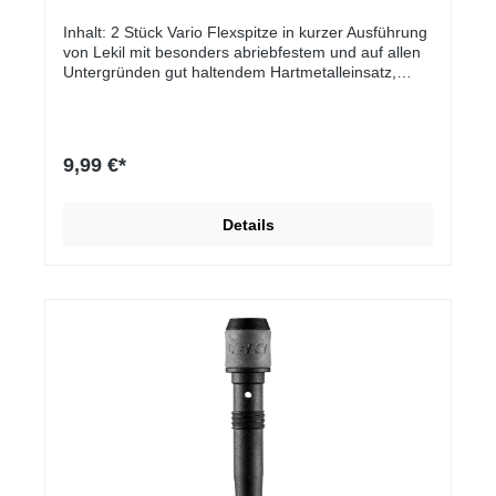
Inhalt: 2 Stück Vario Flexspitze in kurzer Ausführung
von Lekil mit besonders abriebfestem und auf allen
Untergründen gut haltendem Hartmetalleinsatz,
ersetzt abgenutzte oder abgebrochene Spitzen und
macht aus alt wieder neu, mit Gewindeaufnahme für
Leki Trekkingteller zum AufschraubenSchaft: 100 %
Hartmetall (HM) Sohle: 100 % Kunststoff
9,99 €*
Details