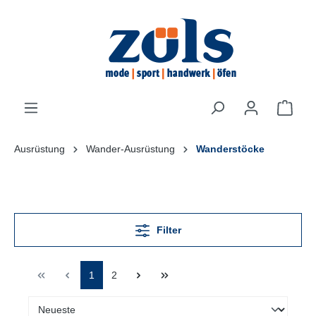
inhalt springen
Ausrüstung
Wander-Ausrüstung
Wanderstöcke
Filter
1
2