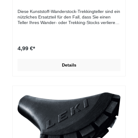
Diese Kunststoff-Wanderstock-Trekkingteller sind ein
nützliches Ersatzteil für den Fall, dass Sie einen
Teller Ihres Wander- oder Trekking-Stocks verlieren
oder dieser beschädigt wird. Passend für alle
McKINLEY-Wanderstöcke, um Sie vor dem
Einsinken in weichem Boden, Schlamm und Schnee
zu schützen.Ersatzteil-Trekking-TellerPassend für
4,99 €*
alle McKINLEY-Wanderstöcke2er-PackWanderstock
Trekkingteller, SCHWARZ, 1UnisexKunststoff
Details