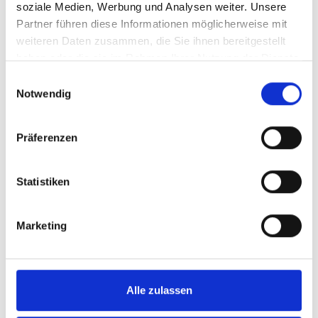
soziale Medien, Werbung und Analysen weiter. Unsere
Partner führen diese Informationen möglicherweise mit
weiteren Daten zusammen, die Sie ihnen bereitgestellt
haben oder die sie im Rahmen Ihrer Nutzung der Dienste
gesammelt haben.
Einwilligungsauswahl
Notwendig
Präferenzen
LEKI Trail Lite
Statistiken
LEKI Trekking-Stöcke Trail Lite | Griff: EVOCON |
Marketing
Vario (stufenlos verstellbar) | Rohrmaterial:
Aluminium (HTS 6.0) | 1 Paar
Alle zulassen
80,00 €*