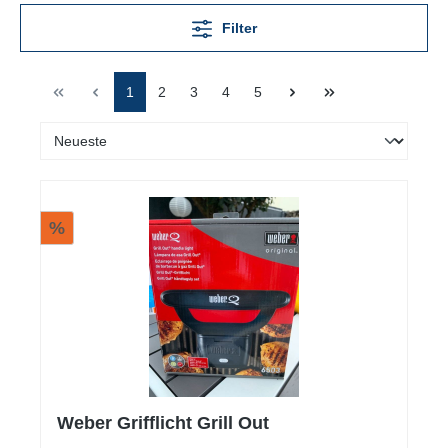
Filter
1
2
3
4
5
%
Weber Grifflicht Grill Out