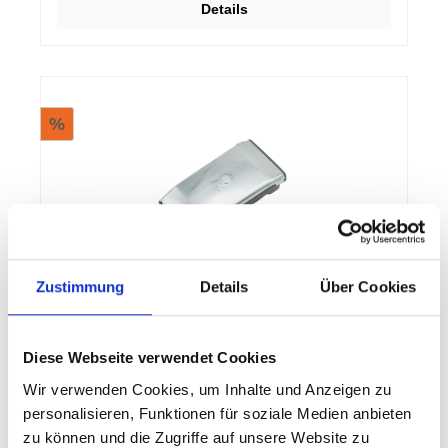
Details
%
Zustimmung
Details
Über Cookies
Weber Weber Grifflicht für Gasgrills ab
Spirit
Diese Webseite verwendet Cookies
Für Gasgrills Weber Spirit, Genesis und Summit. Mit
Wir verwenden Cookies, um Inhalte und Anzeigen zu
dem neuen Grifflicht Grill Out haben Sie alles im
Blick. Das neue Licht ist kleiner, dafür aber viel
personalisieren, Funktionen für soziale Medien anbieten
heller. Es reagiert auf Kippen des Deckels und sorgt
zu können und die Zugriffe auf unsere Website zu
somit für eine sehr bequeme Handhabung. Die