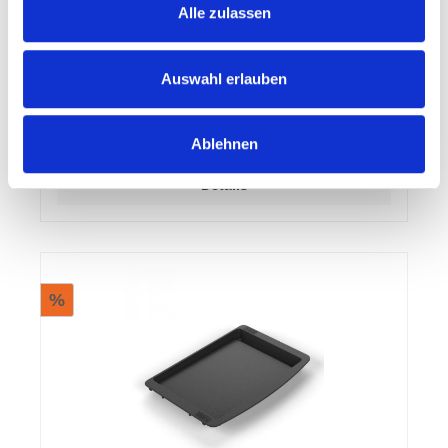
Weber Drehspieß Genesis 300 Passend für: Weber
Alle zulassen
Genesis 300 (Modell 2022) / Genesis II 200-/300 -
Serie (vor 2022) Abmessung: Länge: 107 cm
Auswahl erlauben
104,50 €*
209,00 €*
(50% gespart)
Ablehnen
Details
%