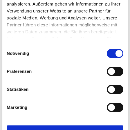
analysieren. Außerdem geben wir Informationen zu Ihrer
Batterien sind nicht im Lieferumfang enthalten.
Verwendung unserer Website an unsere Partner für
30,00 €*
59,99 €*
(49.99% gespart)
soziale Medien, Werbung und Analysen weiter. Unsere
Partner führen diese Informationen möglicherweise mit
Details
weiteren Daten zusammen, die Sie ihnen bereitgestellt
haben oder die sie im Rahmen Ihrer Nutzung der Dienste
gesammelt haben.
Einwilligungsauswahl
Notwendig
%
Präferenzen
Statistiken
Marketing
Weber Weber Drehspieß für Genesis
300-Serie un