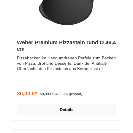
Weber Premium Pizzastein rund O 46,4
cm
Pizzabacken im Handumdrehen Perfekt zum Backen
von Pizza, Brot und Desserts. Dank der Antihaft-
Oberfläche des Pizzasteins aus Keramik ist er
besonders leicht zu reinigen. Passend für: Alle
Weber Gasgrills ab Genesis, Genesis II, Spirit, Spirit
II, Summit / alle Holzkohlegrills ab 57 cm
Durchmesser Abmessung: Durchmesser 46 cm
30,00 €*
59,99 €*
(49.99% gespart)
Details