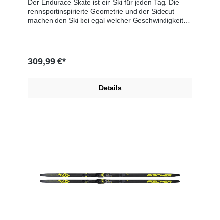
Der Endurace Skate ist ein Ski für jeden Tag. Die
rennsportinspirierte Geometrie und der Sidecut
machen den Ski bei egal welcher Geschwindigkeit
stabil und sorgen für Präzision und Kontrolle in jeder
Abfahrt. Das neue, leichte Kernmaterial verringert
das Gewicht erheblich, erhöht die Reaktionsfähigkeit
und sorgt für ein angenehmeres Erlebnis auf dem
309,99 €*
Schnee!
Details