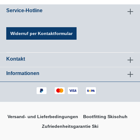
dem Ski verklebt, was die Kraftübertragung noch
direkter und effizienter macht.Doppelte Laufrille:
Service-Hotline
Zwei Laufrillen im Belag erleichtern das Steuern,
optimieren die Kontrolle und ermöglichen müheloses
Skaten.BI 5000 + WC Schliff: Gesinterter World Cup
Belag.Race Carbon Konstruktion: Unsere Race
Widerruf per Kontaktformular
Carbon-Konstruktion bietet dank einem optimierten
Dickenverlauf zusätzliche Kontrolle und Stabilität bei
Höchstgeschwindigkeiten.V-Shape Sidecut: Sidecut
mit schmalem Ende und breiterer Spitze für
explosive Beschleunigung in jedem Terrain und bei
Kontakt
allen Schneebedingungen.Speedcell: Atomic
Densolite macht den Kern leicht, stabil und robust.
Informationen
Speedcell ist unser hochwertiger, dynamischer
Densolite Kern für den professionellen
Renneinsatz.Unisex
Versand- und Lieferbedingungen
Bootfitting Skischuh
Zufriedenheitsgarantie Ski