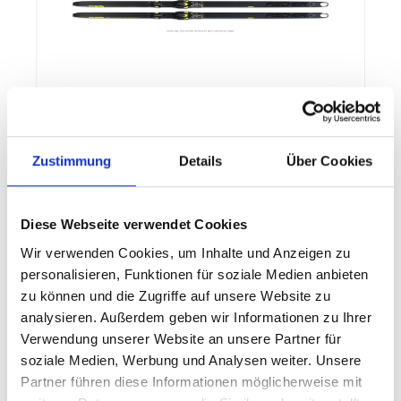
Fischer RCS SKATE PLUS STIFF SET /
BDG RACE
Zustimmung
Details
Über Cookies
Alt bewährter Weltcupski mit neuem Highlight: Der
RCS Skate Plus ist jetzt ausgestattet mit Cold Base
Bonding, der einzigartigen Technologie für ideale
Wachsaufnahme und Schleifbarkeit des Belages.
Diese Webseite verwendet Cookies
Damit bringt er noch mehr Speed für Rennläufer.
Einsatzbereich: -10°C und wärmer.Stark verbesserte
Wir verwenden Cookies, um Inhalte und Anzeigen zu
Wachsaufnahme und Schleifbarkeit des
personalisieren, Funktionen für soziale Medien anbieten
499,99 €*
BelagesVerbessertes Swingweight und höhere
zu können und die Zugriffe auf unsere Website zu
EffizienzEinsatzbereich: -10°C und
wärmerTaillierung: 41-44-44SkateSteifigkeit:
analysieren. Außerdem geben wir Informationen zu Ihrer
Details
StiffPlatte: IFPBelag: World Cup PlusKern: Air Core
Verwendung unserer Website an unsere Partner für
CarbonPlatte: IFP44UnisexWorld Cup Tip;Cold Base
soziale Medien, Werbung und Analysen weiter. Unsere
Bonding;Air Core Carbon;DTG World Cup
Plus;Skating 115;Finish First;Prewaxed;Precision
Partner führen diese Informationen möglicherweise mit
Pairing System;CFC - Computer Flex