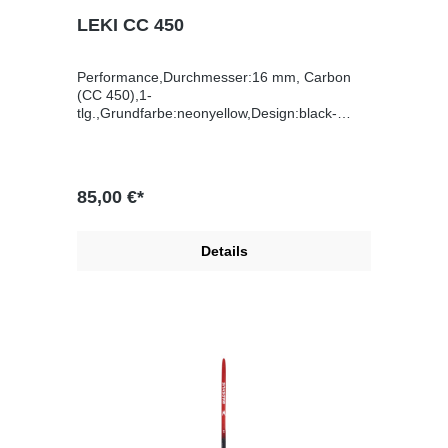
LEKI CC 450
Performance,Durchmesser:16 mm, Carbon
(CC 450),1-
tlg.,Grundfarbe:neonyellow,Design:black-
white,Finish:Mattlack,Griff:Shark
2.0,Schlaufe:Shar
85,00 €*
Details