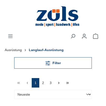
inhalt springen
Ausrüstung
Langlauf-Ausrüstung
Filter
1
2
3