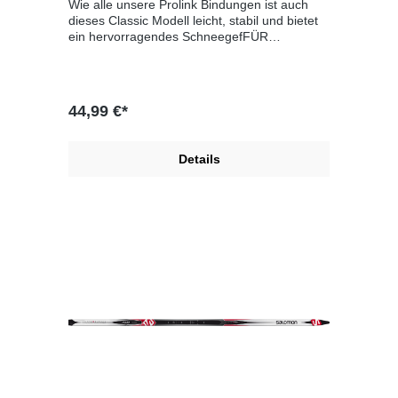
Wie alle unsere Prolink Bindungen ist auch
Spitzenklasse43UnisexCore: PR 100X &
dieses Classic Modell leicht, stabil und bietet
Triaxial Carbon Construction
ein hervorragendes SchneegefFÜR
EINZIGARTIGES SCHNEEGEFÜHLUnisex
44,99 €*
Details