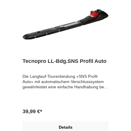
Tecnopro LL-Bdg.SNS Profil Auto
Die Langlauf-Tourenbindung »SNS Profil
Auto« mit automatischem Verschlusssystem
gewährleistet eine einfache Handhabung beim
Ein- und Ausstieg sowie ein hohes Maß an
Verlässlichkeit. Die Bindung verfügt über eine
durchgehende Führungsplatte, die für
optimale Kontrolle und hohe Stabilität auf dem
39,99 €*
Ski sorgt. Dieses Modell kann mit einem NIS-
System verwendet werden, erfordert jedoch
eine entsprechende Adapterplatte zwischen
Details
der Bindung und dem Ski. Nicht mit PROLINK-