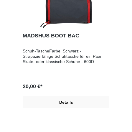
Performance-AußensohleHerren
MADSHUS BOOT BAG
Schuh-TascheFarbe: Schwarz -
Strapazierfähige Schuhtasche für ein Paar
Skate- oder klassische Schuhe - 600D
Polyester Ripstop und YKK-
ReißverschlussUnisex
20,00 €*
Details