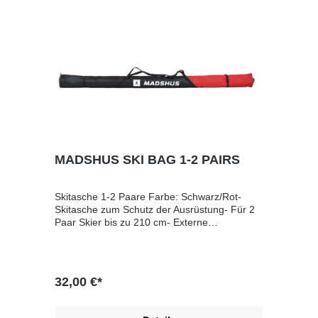
FührungsplatteAutomatische Hebelfunktion:
Einfacher Ein- und Ausstieg mit automatischer
FunktionDirekte Verbindung zum SkiUnisex
MADSHUS SKI BAG 1-2 PAIRS
Skitasche 1-2 Paare Farbe: Schwarz/Rot-
Skitasche zum Schutz der Ausrüstung- Für 2
Paar Skier bis zu 210 cm- Externe
Komprimierungsriemen- 600D*300D Polyester
und YKK-ReißverschlussUnisex
32,00 €*