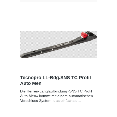
oder NNN-Schuhen kompatibel.Langlauf-
Tourenbindung mit SNS-Pilot-SystemLeichte
Handhabung, hohe ZuverlässigkeitOptimale
Stabilität und KontrolleAutomatisches
VerschlusssystemBindungstyp: SNS
ProfilÖffnung: automatischLanglauf-Bindung
TC SNS Profil AutoUnisexKunststoff
Tecnopro LL-Bdg.SNS TC Profil
Auto Men
Die Herren-Langlaufbindung»SNS TC Profil
Auto Men« kommt mit einem automatischen
Verschluss-System, das einfachste
Handhabung beim Ein- und Ausstieg
garantiert. Die Bindung besitzt einen härteren
herrenspezifischen Flex und ist für