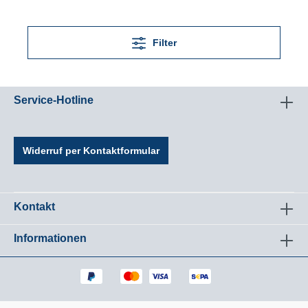
P300 Nano-Belag gibst du das Tempo vor. Die
Universal-Vorspannung, die alle
Schneebedingungen meistert, macht diesen
Ski zu einer vielseitigen Option für
Filter
ambitionierte Rennläufer.
Service-Hotline
Widerruf per Kontaktformular
Kontakt
Informationen