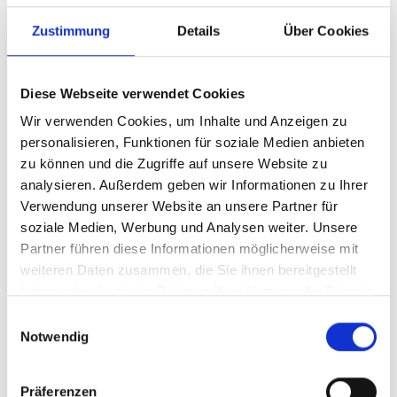
Zustimmung
Details
Über Cookies
Rika INDUO III, Speckstein,
Rauchrohranschluss oben
Diese Webseite verwendet Cookies
Wir verwenden Cookies, um Inhalte und Anzeigen zu
8.850,00 €*
personalisieren, Funktionen für soziale Medien anbieten
zu können und die Zugriffe auf unsere Website zu
Details
analysieren. Außerdem geben wir Informationen zu Ihrer
Verwendung unserer Website an unsere Partner für
soziale Medien, Werbung und Analysen weiter. Unsere
Partner führen diese Informationen möglicherweise mit
weiteren Daten zusammen, die Sie ihnen bereitgestellt
Neu
haben oder die sie im Rahmen Ihrer Nutzung der Dienste
gesammelt haben.
Einwilligungsauswahl
Notwendig
Präferenzen