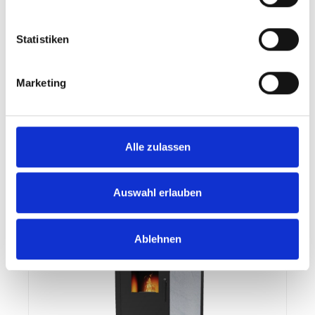
Statistiken
Rika ADUO mit Stein Weiß + Deckel
Rauchrohranschluss oben
Marketing
8.580,00 €*
Alle zulassen
Details
Auswahl erlauben
Ablehnen
Neu