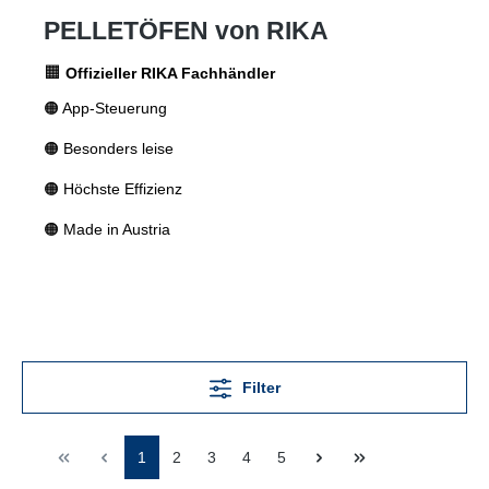
PELLETÖFEN von RIKA
🟧
Offizieller RIKA Fachhändler
🟠 App-Steuerung
🟠 Besonders leise
🟠 Höchste Effizienz
🟠 Made in Austria
Filter
1
2
3
4
5