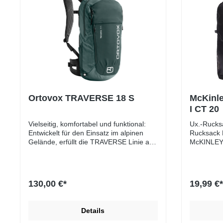
Ortovox TRAVERSE 18 S
McKinle
I CT 20
Vielseitig, komfortabel und funktional:
Ux.-Rucks
Entwickelt für den Einsatz im alpinen
Rucksack 
Gelände, erfüllt die TRAVERSE Linie alle
McKINLEY
Anforderungen für anspruchsvolle
LiterDayba
Touren. Das Außenmaterial ist extrem
Polyester
robust und besteht aus 75 % recyceltem
(gepolste
Polyamid. Rund 70 % der verwendeten
Beschicht
130,00 €*
19,99 €*
Stoffe des TRAVERSE 18 S / 20 sind
Meshmater
spinndüsengefärbt (SOLUTION DYED)
BrustgurtF
und ungefärbt (NON DYED) ? dies spart
Details
im Herstellungsprozess Wasser,
Chemikalien und CO2-Emissionen. Mit