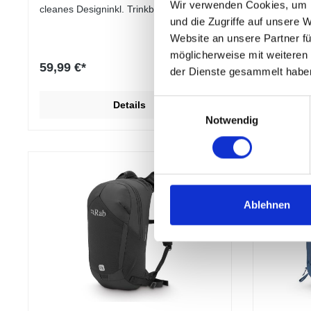
Wir verwenden Cookies, um I
cleanes Designinkl. Trinkblase50D
McKINLEY3
und die Zugriffe auf unsere 
Polyester R/S, 100D
150D Poly
PolyamitTragesystem: Feel 2.0Volumen:
honeycomp
Website an unsere Partner fü
ca. 20 LiterGewicht: ca.
(Netzrück
möglicherweise mit weiteren
460gAbmessungen: ca. 47x16x23
LiterGewic
59,99 €*
49,99 €*
der Dienste gesammelt habe
cmHüftflosse mit Reisverschlussfach
aus Meshm
NEU verstaubarBelüftete Schultergurte
Regenhülle
Verstellbarversteckte
ung für
Einwilligungsauswahl
Details
HelmfixierungElastische
Trinkblas
Notwendig
FronttascheVorbereitung für
und Brustg
TrinksystemRegenhülle
Ablehnen