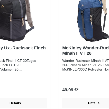
y Ux.-Rucksack Finch
McKinley Wander-Ruc
Minah II VT 26
ack Finch I CT 20Tages-
Wander-Rucksack Minah II VT
Finch I CT 20
26Rucksack Minah VT 26 Lite
Volumen 20
McKINLEY300D Polyester Ho
gMaterial: Ripstop, 300D
150D Polyester
Tragesystem: Feel
honeycompTragesystem: Vent
rt)wasserabweisende
(Netzrücken)Volumen. ca.26
ungSeitentaschen aus
LiterGewicht: ca. 900 gSeiten
49,99 €*
ialLaptopfachTragegriff und
aus MeshmaterialDeckelfach 
ronttasche mit Reißverschluss
RegenhülleWanderstockfixieru
ung für
Details
Details
TrinkblaseKompressionsrieme
und Brustgurt