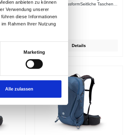
 Medien anbieten zu können
neycomb /
individuelle PassformSeitliche Taschen
hrer Verwendung unserer
für Wasserflaschen aus
StretchnetzWanderstock-
 führen diese Informationen
Halterungsschlaufen mit Gummizug-
ie im Rahmen Ihrer Nutzung
ssungen:
Rückhaltesystem
180,00 €*
it
rungKompre
Details
Marketing
urt
Alle zulassen