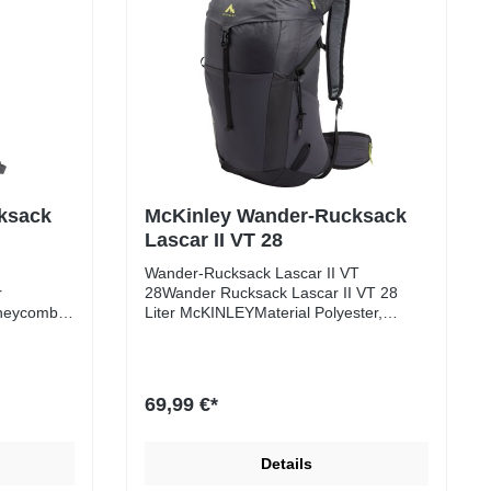
ksack
McKinley Wander-Rucksack
Lascar II VT 28
Wander-Rucksack Lascar II VT
r
28Wander Rucksack Lascar II VT 28
neycomb /
Liter McKINLEYMaterial Polyester,
Dobby 300DRückensystem Vent 2.0
(Netzrücken)Deckelfach mit integrierem
Fach für Schlüssel oder
taschen
ähnlichesAussentaschen und
69,99 €*
mit
Fronttasche aus
ngVorricht
MeshmaterialKompressionsriemenVorbe
reitung für TrinkblaseHüftgurttasche mit
Details
nHüftgurt
ReisverschlussStockbefestigungVolumen
: 28 LiterGewicht 1,01kg