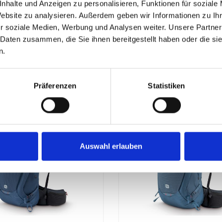
nhalte und Anzeigen zu personalisieren, Funktionen für soziale
00D Polyester Honeycomb /
McKINLEY300D Polyester Ho
Website zu analysieren. Außerdem geben wir Informationen zu I
ester
150D Polyester
Tragesystem: Vent
honeycompTragesystem: Vent
r soziale Medien, Werbung und Analysen weiter. Unsere Partner
en)Volumen. ca.26
(Netzrücken)Volumen. ca.18
 Daten zusammen, die Sie ihnen bereitgestellt haben oder die s
ht: ca. 900 gSeitentaschen
LiterGewicht: ca. 710 gAbme
39,99 €*
n.
aterialDeckelfach mit
ca. 48 x 26 x 16
WanderstockfixierungVorricht
cmSeitentaschenDeckelfach m
RegenhülleWanderstockfixie
Details
Details
eKompressionsriemenHüftgurt
ssionsriemenVorrichtung für
Präferenzen
Statistiken
urt
TrinkblaseHüftgurt und Brustg
Auswahl erlauben