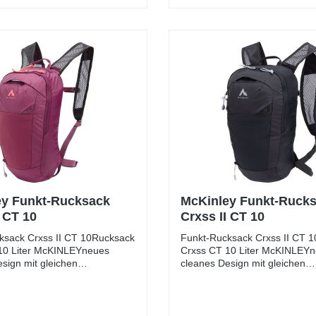
ey Funkt-Rucksack
McKinley Funkt-Ruck
I CT 10
Crxss II CT 10
ksack Crxss II CT 10Rucksack
Funkt-Rucksack Crxss II CT 
10 Liter McKINLEYneues
Crxss CT 10 Liter McKINLEY
sign mit gleichen
cleanes Design mit gleichen
inkl. Trinkblase50D Polyester
Funktioneninkl. Trinkblase50D
 PolyamitTragesystem:
R/S, 100D PolyamitTragesyst
n: ca. 10 LiterGewicht: ca.
FeelVolumen: ca. 10 LiterGewi
sungen: ca. 42x16x23
400gAbmessungen: ca. 42x1