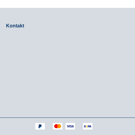
assRegenhülle für einen
oder KompassRegenhülle für 
enen
vollkommenen
utzWanderstock-
WetterschutzWanderstock-
sschlaufen mit Gummizug-
Halterungsschlaufen mit Gum
system
Rückhaltesystem
Kontakt