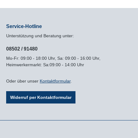
oder KompassRegenhülle für einen
oder Komp
vollkommenen
vollkomm
WetterschutzWanderstock-
Wettersch
Halterungsschlaufen mit Gummizug-
Halterung
Rückhaltesystem
Rückhalte
Service-Hotline
Unterstützung und Beratung unter:
08502 / 91480
Mo-Fr: 09:00 - 18:00 Uhr, Sa: 09:00 - 16:00 Uhr,
Heimwerkermarkt: Sa:09:00 - 14:00 Uhr
Oder über unser
Kontaktformular
.
Widerruf per Kontaktformular