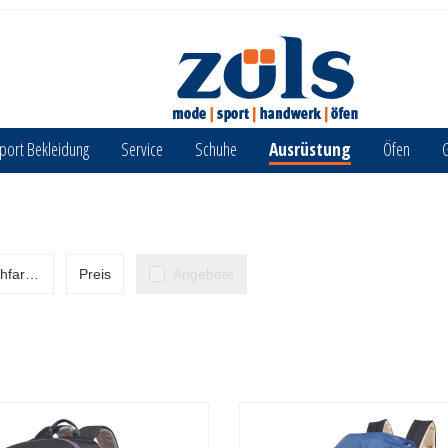
port Bekleidung
Service
Schuhe
Ausrüstung
Öfen
G
hfarbe
Preis
Angebote