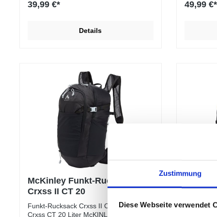
39,99 €*
49,99 €*
ca. 48 x 26 x 16
cmBelüftet
cmSeitentaschenDeckelfach mit
Verstellba
RegenhülleWanderstockfixierungKompre
verstecktE
Details
ssionsriemenVorrichtung für
Fronttasch
TrinkblaseHüftgurt und Brustgurt
Trinksyst
Zustimmung
McKinley Funkt-Rucksack
McKinl
Crxss II CT 20
Minah I
Diese Webseite verwendet 
Funkt-Rucksack Crxss II CT 20Rucksack
Wander-Ru
Crxss CT 20 Liter McKINLEYneues
26Rucksac