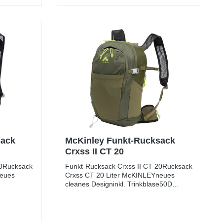
sack
McKinley Funkt-Rucksack
Crxss II CT 20
10Rucksack
Funkt-Rucksack Crxss II CT 20Rucksack
neues
Crxss CT 20 Liter McKINLEYneues
cleanes Designinkl. Trinkblase50D
 Polyester
Polyester R/S, 100D
em:
PolyamitTragesystem: Feel 2.0Volumen:
cht: ca.
ca. 20 LiterGewicht: ca.
6x23
460gAbmessungen: ca. 47x16x23