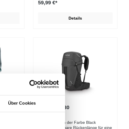
59,99 €*
cmHüftflosse mit Reisverschlussfach
NEU verstaubarBelüftete Schultergurte
Verstellbarversteckte
Details
HelmfixierungElastische
FronttascheVorbereitung für
TrinksystemRegenhülle
Über Cookies
ksack
Rab Airox 30
Rab Airox 30 in der Farbe Black
r
UnisexVerstellbare Rückenlänge für eine