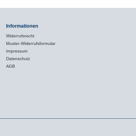
einen
oder KompassRegenhülle für einen
vollkommenen
WetterschutzWanderstock-
mizug-
Halterungsschlaufen mit Gummizug-
Rückhaltesystem
Informationen
Widerrufsrecht
Muster-Widerrufsformular
Impressum
Datenschutz
AGB