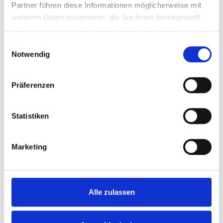
Partner führen diese Informationen möglicherweise mit
weiteren Daten zusammen, die Sie ihnen bereitgestellt
haben oder die sie im Rahmen Ihrer Nutzung der Dienste
Neu
gesammelt haben.
Einwilligungsauswahl
Notwendig
Präferenzen
Statistiken
TOM TAILOR relaxed chino
Marketing
Chinohose mit seitlichen Eingriffstaschen vorne und
Paspeltaschen hinten. Aus einem Baumwollstoff mit
Stretch-Anteil.
Alle zulassen
49,99 €*