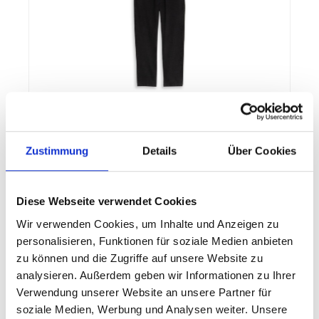
TOM TAILOR TTWAYLEN RELAXED
Zustimmung
Details
Über Cookies
* TTWAYLEN Relaxed Fit - niedrige Bundhöhe,
lockeres Bein, normale Beinöffnung *
Beininnenlänge bei Größe 32/30 ca. 75
cm|Beininnenlänge bei Größe 32/32 ca. 80
Diese Webseite verwendet Cookies
cm|Beininnenlänge bei Größe 32/34 ca. 85
cm|Beininnenlänge bei Größe 32/36 ca. 90 cm *
Wir verwenden Cookies, um Inhalte und Anzeigen zu
Recycelte Baumwolle
personalisieren, Funktionen für soziale Medien anbieten
49,99 €*
zu können und die Zugriffe auf unsere Website zu
analysieren. Außerdem geben wir Informationen zu Ihrer
Details
Verwendung unserer Website an unsere Partner für
soziale Medien, Werbung und Analysen weiter. Unsere