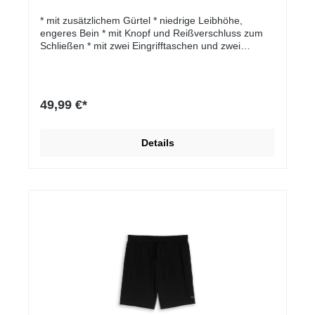
* mit zusätzlichem Gürtel * niedrige Leibhöhe,
engeres Bein * mit Knopf und Reißverschluss zum
Schließen * mit zwei Eingrifftaschen und zwei
Leistentaschen am Gesäß * mit Logo-Badge
oberhalb der Leistentasche * Chino Hose mit Gürtel
* aus Twill mit Stretch-Anteil * Chino Hosen * im "roll
pack" ausgeliefert * Artikel fällt kleiner aus, bitte eine
49,99 €*
Nummer größer kaufen
Details