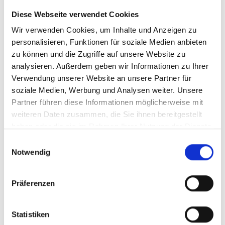
Diese Webseite verwendet Cookies
Wir verwenden Cookies, um Inhalte und Anzeigen zu
personalisieren, Funktionen für soziale Medien anbieten
zu können und die Zugriffe auf unsere Website zu
analysieren. Außerdem geben wir Informationen zu Ihrer
Verwendung unserer Website an unsere Partner für
soziale Medien, Werbung und Analysen weiter. Unsere
Partner führen diese Informationen möglicherweise mit
weiteren Daten zusammen, die Sie ihnen bereitgestellt
Stihl STIHL GHE 105 Häcksler
haben oder die sie im Rahmen Ihrer Nutzung der Dienste
gesammelt haben.
Einwilligungsauswahl
Mit dem STIHL Elektro-Häcksler GHE 105 sind Sie
Notwendig
im gesamten Gartenjahr für mittelgroße
Häckselarbeiten gerüstet. Der Gartenhäcksler eignet
sich besonders, wenn Sie hauptsächlich holzigen
Baumschnitt oder Heckenschnitt schreddern wollen,
Präferenzen
der einen hohen Holzanteil aufweist. Bis zu 35 mm
Durchmesser dürfen Äste und Zweige messen, die
479,00 €*
vom Schneidwerk effizient zerkleinert werden. Damit
Statistiken
Sie das Schnittgut leichtgängig ins Mahlwerk
einfüllen können, bietet dieser Elektro-Häcksler eine