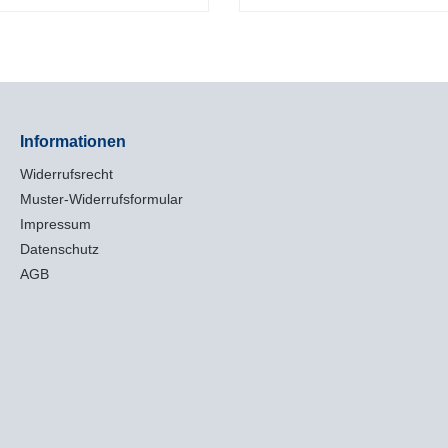
trockenen Oberflächen.Clim
Waterproof (CSWP)Ein wasser
und modern gestylter Schuh fü
Jahreszeiten.Sprengung (in 
technische Know-how von Sa
Bereich Trailrunning und Hikin
Dämpfung, weiches Tragegefü
Informationen
dynamischen Komfort, damit du
Outdoor-Aktivitäten gerüstet
Widerrufsrecht
bist.Geringes Gewicht und
HaltbarkeitClimaSalomon™ Wa
Muster-Widerrufsformular
Eine flexible, leichtgewichtige
Impressum
durchgehend wasserdichte In
Datenschutz
Konstruktion für kompletten
Wetterschutz.Contagrip® MD:
AGB
Contagrip® MD ist auf langfris
Verschleißfestigkeit ausgelegt
besteht aus einer äußerst hal
Materialmischung und verfügt 
Stollenprofil, das sowohl auf 
glatten als auch auf weichen 
lockeren Untergründen gute Ar
leistet.Geschweißte Oberkonst
Nahtloses Obermaterial sorgt 