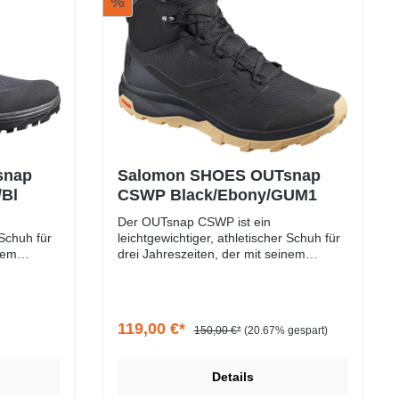
%
snap
Salomon SHOES OUTsnap
Bl
CSWP Black/Ebony/GUM1
Der OUTsnap CSWP ist ein
 Schuh für
leichtgewichtiger, athletischer Schuh für
nem
drei Jahreszeiten, der mit seinem
City als
schlanken Profil sowohl in der City als
Figur
auch in den Bergen eine gute Figur
nnenfutter
macht. Er ist mit Mikrofleece-Innenfutter
tra Wärme
und Winter-Innensohle für extra Wärme
119,00 €*
150,00 €*
(20.67% gespart)
hützenden,
ausgestattet, sowie einem schützenden,
fter
halbhohen Schaft und gedämpfter
p®
Zwischensohle. Die Contagrip®
Details
 Grip auf
Außensohle sorgt für sicheren Grip auf
oder
harten oder weichen, nassen oder