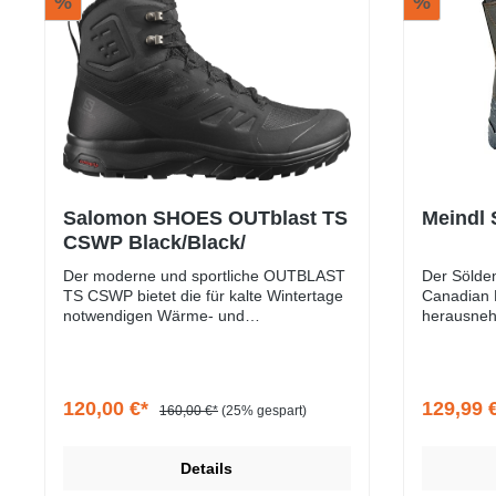
%
%
Salomon SHOES OUTblast TS
Meindl 
CSWP Black/Black/
Der moderne und sportliche OUTBLAST
Der Sölden
TS CSWP bietet die für kalte Wintertage
Canadian Bo
notwendigen Wärme- und
herausneh
Schutzeigenschaften, während seine
Webpelz un
schlanke Silhouette auch in der City für
warme Füße
einen tollen Look sorgt. Thinsulate™
Galosche g
Isolierung und eine Winter-Innensohle
Füße von 
120,00 €*
129,99 
160,00 €*
(25% gespart)
halten die Füße bei vereisten und
verschneiten Bedingungen angenehm
warm, während die Contagrip®
Details
Außensohle auf Schnee, Matsch,
nassen oder rutschigen Oberflächen