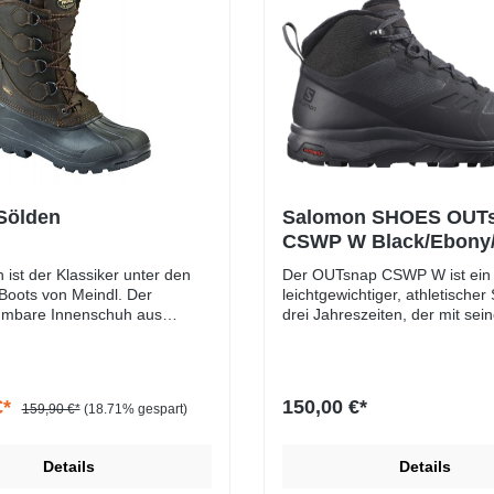
Sölden
Salomon SHOES OUT
CSWP W Black/Ebony/
 ist der Klassiker unter den
Der OUTsnap CSWP W ist ein
ots von Meindl. Der
leichtgewichtiger, athletischer
mbare Innenschuh aus
drei Jahreszeiten, der mit sei
d Thermo sorgt für mollig
schlanken Profil sowohl in der 
. Die Profilsohle mit
auch in den Bergen eine gute 
ibt sicheren Halt und hält die
macht. Er ist mit Mikrofleece-I
unten trocken.Herren
und Winter-Innensohle für ex
€*
150,00 €*
159,90 €*
(18.71% gespart)
ausgestattet, sowie einem sc
halbhohen Schaft und gedämp
Zwischensohle. Die Contagri
Details
Details
Außensohle sorgt für sicheren
harten oder weichen, nassen 