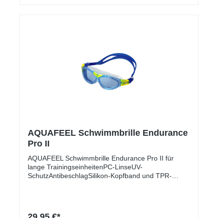
AQUAFEEL Schwimmbrille Endurance
Pro II
AQUAFEEL Schwimmbrille Endurance Pro II für
lange TrainingseinheitenPC-LinseUV-
SchutzAntibeschlagSilikon-Kopfband und TPR-
DichtungGröße leicht verstellbarErweitertes
SichtfeldGeteiltes Kopfband
29,95 €*