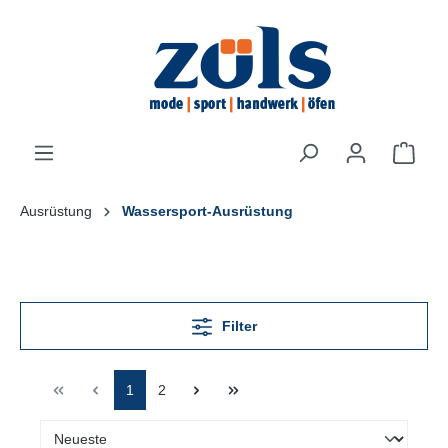
inhalt springen
Ausrüstung
Wassersport-Ausrüstung
Filter
1
2