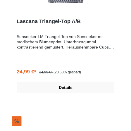
Lascana Triangel-Top A/B
Sunseeker LM Triangel-Top von Sunseeker mit
modischem Blumenprint. Unterbrustgummi
kontrastierend gemustert. Herausnehmbare Cups.
Verstellbare Träger. Mix-Kini-Prinzip. Elastische
Qualität mit recyceltem Material.
24,99 €*
34,99 €*
(28.58% gespart)
Details
%