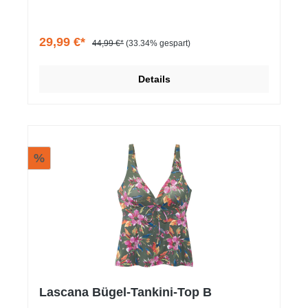
Vielseitig kombinierbar durch Mix-Kini-Prinzip.
Trageangenehme Qualität.
29,99 €*
44,99 €*
(33.34% gespart)
Details
%
Lascana Bügel-Tankini-Top B