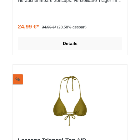
Herausnehmbare Softcups. Verstellbare Träger im
Rücken. Hakenverschluss mittig am Rücken. Mix-
Kini-Prinzip: vielseitig kombinierbar.
Trageangenehme Qualität.
24,99 €*
34,99 €*
(28.58% gespart)
Details
%