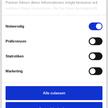
Partner führen diese Informationen möglicherweise mit
weiteren Daten zusammen, die Sie ihnen bereitgestellt
haben oder die sie im Rahmen Ihrer Nutzung der Dienste
%
gesammelt haben.
Einwilligungsauswahl
Notwendig
Präferenzen
Statistiken
Lascana Bikini-Hose Raffung
Marketing
LASCANA Raffinierte Bikini-Hose von Lascana.
Höherer Schnitt mit seitlichen Raffungen und
Bindebändern. Individuell regulierbar. Vielseitig
kombinierbar. Perfekt für Strandurlaub und Pool.
Weiches Material.
Alle zulassen
24,99 €*
34,99 €*
(28.58% gespart)