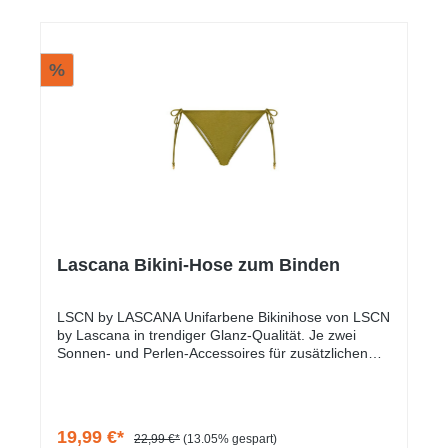
%
Lascana Bikini-Hose zum Binden
LSCN by LASCANA Unifarbene Bikinihose von LSCN
by Lascana in trendiger Glanz-Qualität. Je zwei
Sonnen- und Perlen-Accessoires für zusätzlichen
Style. Anpassbar, da seitlich zu binden. Knappe
Passform. Teil der Mix-Kini-Serie zum Mixen nach
Lust und Laune. Trageangenehmes Material.
19,99 €*
22,99 €*
(13.05% gespart)