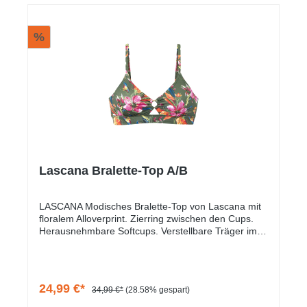
%
Lascana Bralette-Top A/B
LASCANA Modisches Bralette-Top von Lascana mit
floralem Alloverprint. Zierring zwischen den Cups.
Herausnehmbare Softcups. Verstellbare Träger im
Rücken. Hakenverschluss mittig am Rücken. Mix-
Kini-Prinzip: vielseitig kombinierbar.
Trageangenehme Qualität.
24,99 €*
34,99 €*
(28.58% gespart)