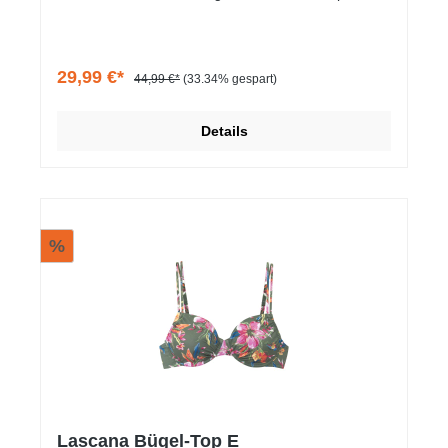
Trageangenehme Qualität mit recyceltem Material.
29,99 €*
44,99 €*
(33.34% gespart)
Details
%
Lascana Bügel-Top E