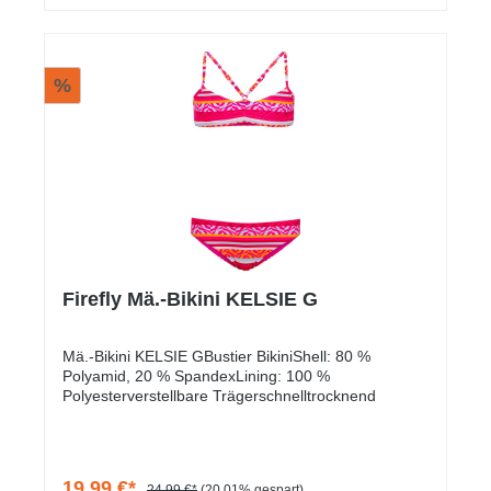
%
Firefly Mä.-Bikini KELSIE G
Mä.-Bikini KELSIE GBustier BikiniShell: 80 %
Polyamid, 20 % SpandexLining: 100 %
Polyesterverstellbare Trägerschnelltrocknend
19,99 €*
24,99 €*
(20.01% gespart)