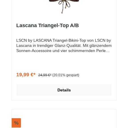
Lascana Triangel-Top A/B
LSCN by LASCANA Triangel-Bikini-Top von LSCN by
Lascana in trendiger Glanz-Qualität. Mit glänzendem
Sonnen-Accessoire und vier schimmernden Perlen
als feine Details. Herausnehmbare Softcups für
Vielseitigkeit. Teil der Mix-Kini-Serie zum Mixen nach
Lust und Laune. Angenehmes Material.
19,99 €*
24,99 €*
(20.01% gespart)
Details
%