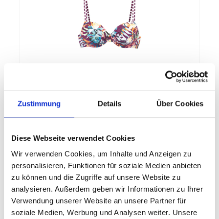
Lascana Bügel-Top B
Zustimmung
Details
Über Cookies
Venice Beach LM exkl. Sport Bügel-Bikini-Top von
Venice Beach mit floraler Allover-Optik. Verstellbare
Doppelträger. Mit Bügel. Seitlich regulierbar. Im
Rücken zu schließen. Mix-Kini, vielseitig
Diese Webseite verwendet Cookies
kombinierbar. Elastische Qualität.
Wir verwenden Cookies, um Inhalte und Anzeigen zu
personalisieren, Funktionen für soziale Medien anbieten
24,99 €*
34,99 €*
(28.58% gespart)
zu können und die Zugriffe auf unsere Website zu
analysieren. Außerdem geben wir Informationen zu Ihrer
Details
Verwendung unserer Website an unsere Partner für
soziale Medien, Werbung und Analysen weiter. Unsere