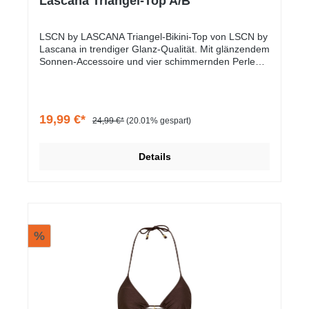
Lascana Triangel-Top A/B
LSCN by LASCANA Triangel-Bikini-Top von LSCN by
Lascana in trendiger Glanz-Qualität. Mit glänzendem
Sonnen-Accessoire und vier schimmernden Perlen
als feine Details. Herausnehmbare Softcups für
Vielseitigkeit. Teil der Mix-Kini-Serie zum Mixen nach
Lust und Laune. Angenehmes Material.
19,99 €*
24,99 €*
(20.01% gespart)
Details
%