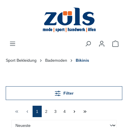
inhalt springen
Sport Bekleidung
Bademoden
Bikinis
Filter
1
2
3
4