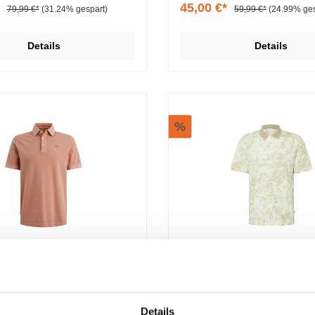
*
45,00 €*
79,99 €*
(31.24% gespart)
59,99 €*
(24.99% ges
Details
Details
%
GEND Short sleeve
s.Oliver Polo-Shirt
que garment dy
Polo Short Sleeve (2547-SSP)
Poloshirt mit All-over-Print und
Details
Flammgarnstruktur