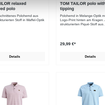
ILOR relaxed
TOM TAILOR polo wit
red polo
tipping
schnittenes Polohemd aus
Polohemd in Melange-Optik mi
turierten Stoff in Waffel-Optik
Logo-Print hinten am Kragen.
strukturierten Piqué-Stoff aus
Baumwolle.
29,99 €*
Details
Details