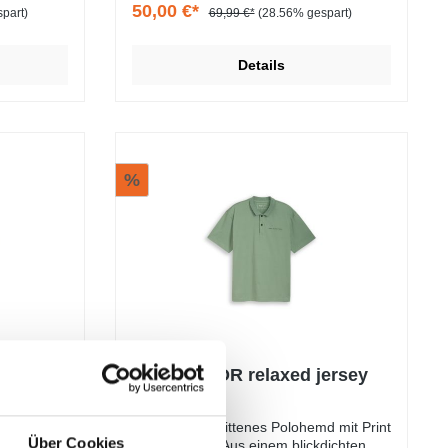
50,00 €*
part)
69,99 €*
(28.56% gespart)
Details
%
TOM TAILOR relaxed jersey
polo
Locker geschnittenes Polohemd mit Print
Über Cookies
auf der Brust. Aus einem blickdichten