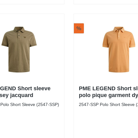
%
GEND Short sleeve
PME LEGEND Short sl
rsey jacquard
polo pique garment d
Polo Short Sleeve (2547-SSP)
2547-SSP Polo Short Sleeve 