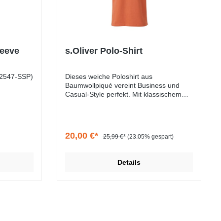
eeve
s.Oliver Polo-Shirt
(2547-SSP)
Dieses weiche Poloshirt aus
Baumwollpiqué vereint Business und
Casual-Style perfekt. Mit klassischem
Polokragen, dezenter Logo-Stickerei und
seitlich geschlitztem Saum überzeugt es
in Regular Fit durch zeitlose Eleganz.
20,00 €*
25,99 €*
(23.05% gespart)
Details