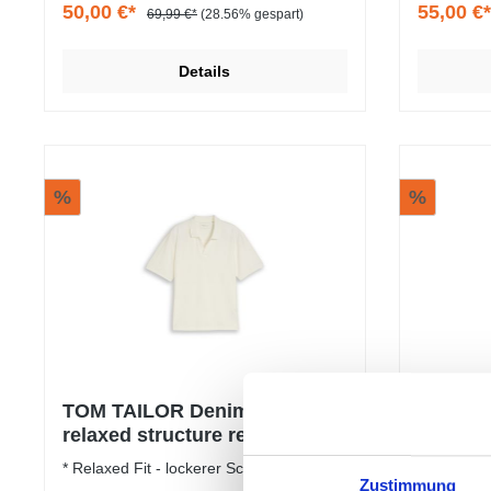
50,00 €*
55,00 €
69,99 €*
(28.56% gespart)
Details
%
%
TOM TAILOR Denim Men
PME LE
relaxed structure resort colla
polo pi
* Relaxed Fit - lockerer Schnitt
2547-SSP 
Zustimmung