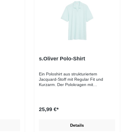
s.Oliver Polo-Shirt
Ein Poloshirt aus strukturiertem
Jacquard-Stoff mit Regular Fit und
Kurzarm. Der Polokragen mit
Rippblende und die seitlich geschlitzten
Säume setzen klassische Details.
Reduzierte Form in klarer Linienführung.
25,99 €*
Details