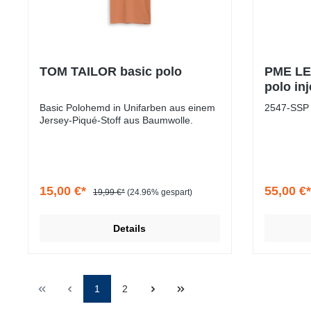
TOM TAILOR basic polo
PME LE
polo in
Basic Polohemd in Unifarben aus einem
2547-SSP 
Jersey-Piqué-Stoff aus Baumwolle.
15,00 €*
55,00 €
19,99 €*
(24.96% gespart)
Details
1
2