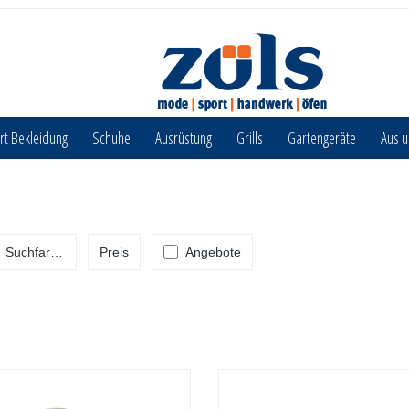
rt Bekleidung
Schuhe
Ausrüstung
Grills
Gartengeräte
Aus 
Suchfarbe
Preis
Angebote