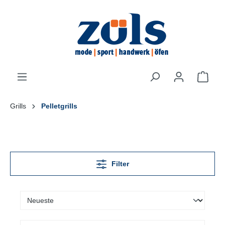
inhalt springen
Grills
Pelletgrills
Filter