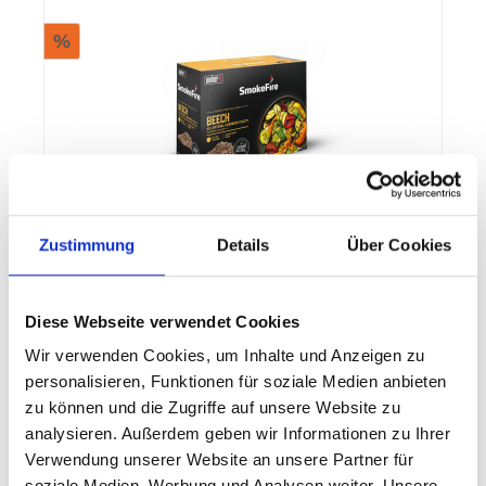
%
Zustimmung
Details
Über Cookies
Weber 100 % natürliche Holzpellets
Buchenholz
Naturbelassene Weber Holzpellets Buche FSC-
Diese Webseite verwendet Cookies
zertifiziert
Wir verwenden Cookies, um Inhalte und Anzeigen zu
personalisieren, Funktionen für soziale Medien anbieten
zu können und die Zugriffe auf unsere Website zu
analysieren. Außerdem geben wir Informationen zu Ihrer
11,00 €*
21,99 €*
(49.98% gespart)
Verwendung unserer Website an unsere Partner für
soziale Medien, Werbung und Analysen weiter. Unsere