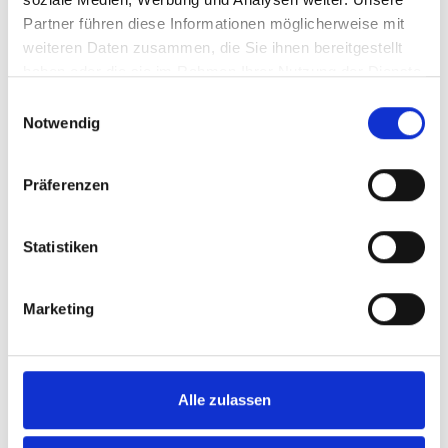
Details
Partner führen diese Informationen möglicherweise mit
weiteren Daten zusammen, die Sie ihnen bereitgestellt
haben oder die sie im Rahmen Ihrer Nutzung der Dienste
gesammelt haben.
Einwilligungsauswahl
Notwendig
%
Präferenzen
Statistiken
Marketing
Weber WOOD PELLETS APPLE
WEBER HOLZPELLETS APFELHOLZ Die
naturbelassenen Hartholzpellets machen Ihr BBQ
Alle zulassen
dank des authentischen Holzfeuer-Geschmacks
unvergesslich. FSC-zertifiziert