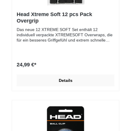
Head Xtreme Soft 12 pcs Pack
Overgrip
Das neue 12 XTREME SOFT Set enthält 12
individuell verpackte XTREMESOFT Overwraps, die
für ein besseres Griffgefühl und extrem schnelle
Feuchtigkeitsaufnahme sorgen.Das neue 12
XTREME SOFT Set enthält 12 individuell verpackte
XTREMESOFT Overwraps und ist perfekt für
unterwegs.Gewicht: 8.5 g / 0.3 ozStärke: 0.5 mm /
24,99 €*
0.02 inUnisex
Details