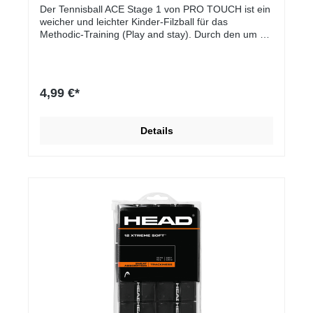
Der Tennisball ACE Stage 1 von PRO TOUCH ist ein
weicher und leichter Kinder-Filzball für das
Methodic-Training (Play and stay). Durch den um 25
% reduzierten Absprung spielt sich der
Innendruckball langsamer. Die passende
Schlägergröße bewegt sich im Bereich von 25 bis 26
inch.Methodikbälle Stage 1 (Kinderbälle)Material:
4,99 €*
Filz25 % weniger Druck, reduzierter
AbsprungLangsam und leichtPassende
Schlägergröße: 25 bis 26 inch
Details