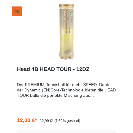
%
Head 4B HEAD TOUR - 12DZ
Der PREMIUM-Tennisball für mehr SPEED: Dank
der Dynamic (EN)Core-Technologie bieten die HEAD
TOUR Bälle die perfekte Mischung aus
Geschwindigkeit und Spin, wodurch dein schnelles
Spiel noch schneller wird. Als offizieller Turnierball
zahlreicher ATP/ WTA-Events hat er die härtesten
Aufschläge, Vorder- und Rückhandschläge der Welt
12,00 €*
12,99 €*
(7.62% gespart)
erfolgreich überstanden. Entscheide dich für die
legendäre goldene HEAD TOUR-Dose, wenn du ein
Turnier- oder Clubspieler bist oder wenn du nach