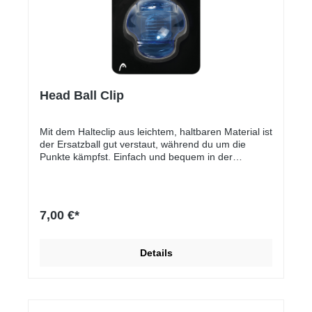
Head Ball Clip
Mit dem Halteclip aus leichtem, haltbaren Material ist
der Ersatzball gut verstaut, während du um die
Punkte kämpfst. Einfach und bequem in der
Handhabung. Der Clip ist in vielen Farben erhältlich
und kann somit perfekt auf dein Outfit abgestimmt
werden.Und wohin mit dem zusätzlichen Ball? Nimm
den BALL CLIP.Einfach anzubringenUnisex
7,00 €*
Details