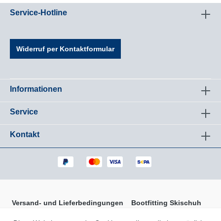
dynamisches 16/19 Bespannungsbild. Die RADICAL
Service-Hotline
Serie, welche als die ,The Peoples Racquet-Serie
bekannt ist, hat ein spannendes, neues,
asymmetrisches Design. • Innovative Auxetic-
Technologie für ein sensationelles Schlaggefühl •
Widerruf per Kontaktformular
Äußerst vielseitig für Mannschaftsspieler • Moderne
Mischung aus Power, Kontrolle und Spin •
Spannendes, neues, asymmetrisches DesignDer mit
modernster Auxetic-Technologie aufgerüstete,
äußerst vielseitige RADICAL TEAM bietet All-Court-
Informationen
Mannschaftsspielern eine moderne Mischung aus
Power, Kontrolle und Spin.Technologie:
Service
AuxeticGewicht (unbespannt): 280 g / 9.9
ozBespannungsbild: 16/19Schlagflächengröße: 660
cm² / 102 in²Griffgröße: 0-5Balance: 320 mm / 1 in
Kontakt
HLRahmenhöhe: 22/25/23 mmHerren
Versand- und Lieferbedingungen
Bootfitting Skischuh
Zufriedenheitsgarantie Ski