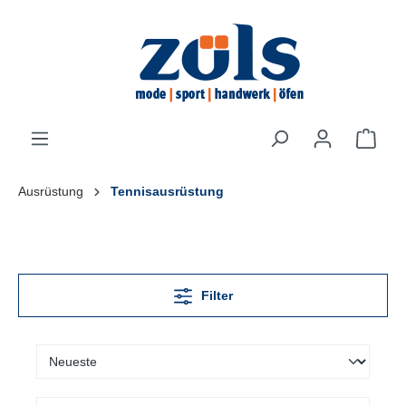
inhalt springen
Ausrüstung
Tennisausrüstung
Filter