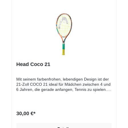
Head Coco 21
Mit seinem farbenfrohen, lebendigen Design ist der
21-Zoll COCO 21 ideal für Mädchen zwischen 4 und
6 Jahren, die gerade anfangen, Tennis zu spielen.
Der nach der HEAD-Botschafterin Coco Gauff
benannte Schläger ist mit dem Damp+ Insert
ausgestattet, das Vibrationen reduziert. Um den
Spielspaß zu erhöhen, ist die bunte Header-Karte
30,00 €*
des Schlägers mit einem Tiermotiv versehen und
kann als Maske getragen werden, außerdem liegen
dem Schläger Aufkleber bei.• Benannt nach Coco