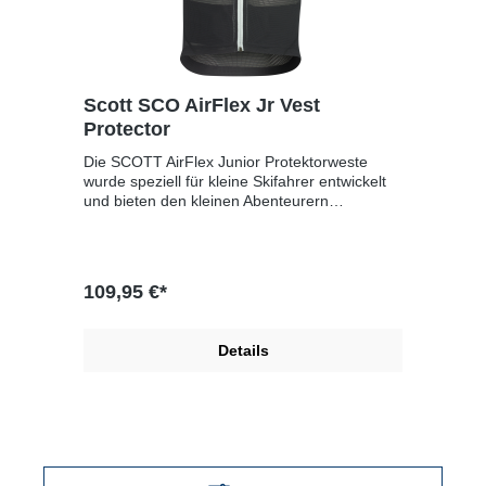
Scott SCO AirFlex Jr Vest
Protector
Die SCOTT AirFlex Junior Protektorweste
wurde speziell für kleine Skifahrer entwickelt
und bieten den kleinen Abenteurern
großartigen Schutz und hervorragende
Passform. Sie verfügt über dieselbe
Schutzplatte wie unsere Erwachsenenversion.
Diese Weste überzeugt mit ihrer
109,95 €*
Atmungsaktivität und der körpernahen
Passform. Egal, was deine Kids vorhaben, du
kannst beruhigt sein, dass sie da draußen
Details
geschützt sind!