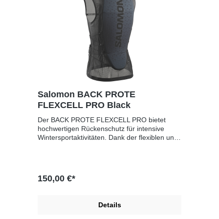
Salomon BACK PROTE
FLEXCELL PRO Black
Der BACK PROTE FLEXCELL PRO bietet
hochwertigen Rückenschutz für intensive
Wintersportaktivitäten. Dank der flexiblen und
atmungsaktiven Konstruktion passt sich der
Protektor optimal dem Körper an und sorgt
gleichzeitig für maximale Bewegungsfreiheit.
Die Schaumstoffpolsterung mit dämpfenden
150,00 €*
Eigenschaften schützt effektiv bei Stößen,
während das ergonomische Design und die
verstellbaren Träger einen komfortablen Sitz
Details
gewährleisten. Ideal für Skifahrer und
Snowboarder, die Wert auf Sicherheit und