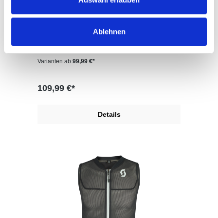
McKinley He.-Rückenprotektor
FORTRESS 3.0
McKinley He.-Rückenprotektor FORTRESS
Ablehnen
3.0 in der Farbe SANGRIA GREY DARK
Varianten ab
99,99 €*
109,99 €*
Details