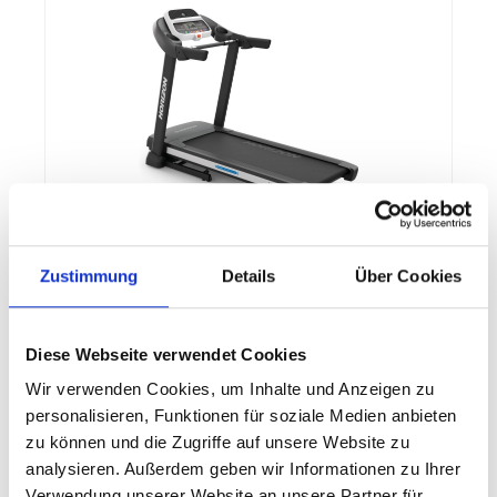
HORIZON Fitness HORIZON FITNESS
Zustimmung
Details
Über Cookies
Adventure 3 Viewfit 2018
Der Gewinner des Plus X Awards in der Kategorie
„Bestes Produkt“ vereint beste Qualität,
Diese Webseite verwendet Cookies
Bedienkomfort und höchste Funktionalität. Das
kompakte Adventure 3 Laufband bietet Ihnen
Wir verwenden Cookies, um Inhalte und Anzeigen zu
verschiedene Funktionalitäten. Dadurch lässt sich
personalisieren, Funktionen für soziale Medien anbieten
Ihr Ausdauertraining noch angenehmer und
vielseitiger gestalten. Die robuste Qualität, das
zu können und die Zugriffe auf unsere Website zu
1.499,99 €*
moderne Design, aber auch intuitive Trainingsvielfalt
analysieren. Außerdem geben wir Informationen zu Ihrer
machen unser Laufband besonders. Zusätzlich lässt
Verwendung unserer Website an unsere Partner für
sich Ihr Ausdauertraining durch zeitgemäße