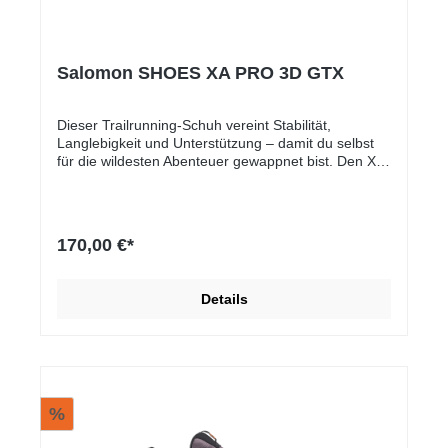
Salomon SHOES XA PRO 3D GTX
Dieser Trailrunning-Schuh vereint Stabilität,
Langlebigkeit und Unterstützung – damit du selbst
für die wildesten Abenteuer gewappnet bist. Den XA
PRO 3D V9 GORE-TEX müssen wir nicht mehr
vorstellen: Das kultigste aller Modelle ist so bekannt
wie zuverlässig. Super stabil, super tough und jetzt
mit noch mehr Grip und lang anhaltendem Schutz
170,00 €*
durch das spezielle Stollenprofil und eine
wasserdichte Membran.
Details
%