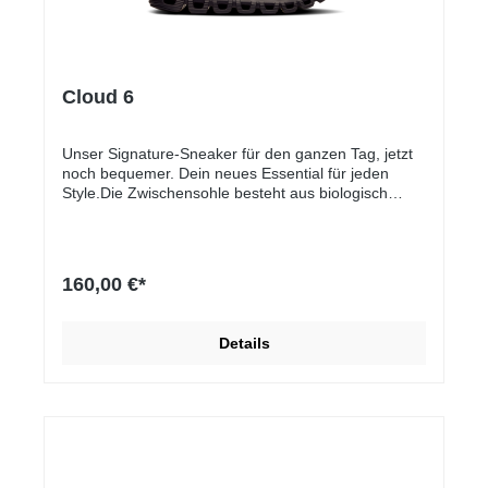
Cloud 6
Unser Signature-Sneaker für den ganzen Tag, jetzt
noch bequemer. Dein neues Essential für jeden
Style.Die Zwischensohle besteht aus biologisch
erzeugtem Zero-Gravity-Schaum. Dieser wird aus
zertifizierten erneuerbaren ISCC-Plus-Materialien,
wie Altspeiseöl hergestellt. / Das Speedboard wurde
für optimale Performance im Alltag,
160,00 €*
Torsionsunterstützung und Stabilität entwickelt ?
sichere Landungen, weiche Abrollbewegungen. /
Das Speedboard haben wir für optimierte
Details
Performance und Stabilität im Alltag entwickelt ?
solides Landen, weiches Abrollen.