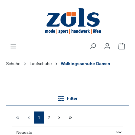
inhalt springen
Schuhe
Laufschuhe
Walkingsschuhe Damen
Filter
1
2