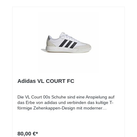
Adidas VL COURT FC
Die VL Court 00s Schuhe sind eine Anspielung auf
das Erbe von adidas und verbinden das kultige T-
förmige Zehenkappen-Design mit moderner
Fußballästhetik. Für diejenigen, die Stil und Komfort
zu schätzen wissen, sind diese Schuhe für die
Straße gemacht und bieten eine frische
Interpretation von Freizeitschuhen. Das
80,00 €*
Obermaterial aus Synthetik und Leder bietet