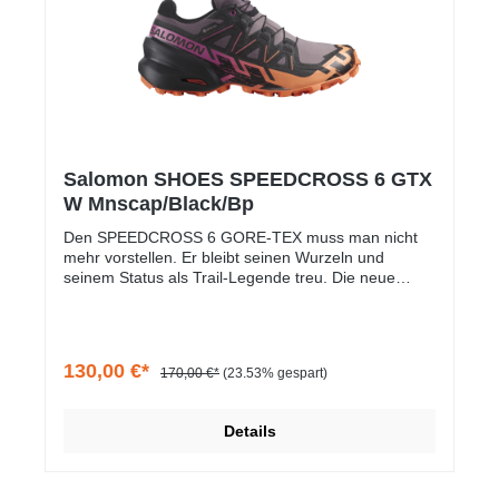
Salomon SHOES SPEEDCROSS 6 GTX
W Mnscap/Black/Bp
Den SPEEDCROSS 6 GORE-TEX muss man nicht
mehr vorstellen. Er bleibt seinen Wurzeln und
seinem Status als Trail-Legende treu. Die neue
Version ist noch leichter und bietet noch stärkeren
Grip und schnellere Schlammabscheidung. Mit einer
wasserdichten und atmungsaktiven GORE-TEX
Membran, ideal für nasse und schlammige
130,00 €*
170,00 €*
(23.53% gespart)
Bedingungen, einem überarbeiteten Schaft und dem
klassischen SPEEDCROSS-Komfort.
Details