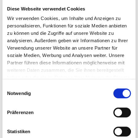
Diese Webseite verwendet Cookies
Wir verwenden Cookies, um Inhalte und Anzeigen zu
personalisieren, Funktionen für soziale Medien anbieten
zu können und die Zugriffe auf unsere Website zu
analysieren. Außerdem geben wir Informationen zu Ihrer
Verwendung unserer Website an unsere Partner für
soziale Medien, Werbung und Analysen weiter. Unsere
Partner führen diese Informationen möglicherweise mit
weiteren Daten zusammen, die Sie ihnen bereitgestellt
JOY ROXANNE 3/4 Hose
haben oder die sie im Rahmen Ihrer Nutzung der Dienste
gesammelt haben.
Einwilligungsauswahl
Entdecken SIe die 3/4-Sporthose für Damen
Notwendig
ROXANNE – aktiv bei jedem Wetter!Schlechtes
Wetter sollte uns nicht länger stoppen können, auch
bei kühlem Wetter will Sport draußen praktiziert
werden. Die 3/4-Sporthose für Damen ROXANNE ist
Präferenzen
für unbeständiges und kühles Übergangswetter
entworfen wordne. Sie hält Sie dank Ihres
59,99 €*
hochwertigen Materials bei leichtem Regen, Wind
Statistiken
und Nebel zuverlässig warm. Der Hohe Bund sorgt
für optimalen Tragekomfort, die Handytasche ist