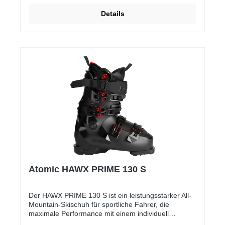
während der Flex von 105 genügend Steifigkeit für
Details
anspruchsvolle Abfahrten liefert. Ideal für
Skifahrerinnen mit mittelbreiten Füßen, die lange
Tage im Schnee genießen möchten.
Atomic HAWX PRIME 130 S
Der HAWX PRIME 130 S ist ein leistungsstarker All-
Mountain-Skischuh für sportliche Fahrer, die
maximale Performance mit einem individuell
anpassbaren Fit suchen. Ausgestattet mit der