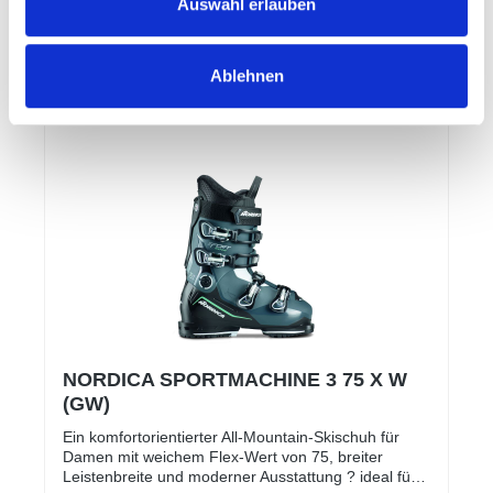
Auswahl erlauben
sowohl für schnelle Carving-Radien auf der Piste als
auch gelegentliche Ausflüge ins Gelände. Der flex
Details
von 110 bietet genügend Steifigkeit für gute
Kontrolle, ohne dass der Schuh übermäßig hart und
Ablehnen
unbequem wird.
NORDICA SPORTMACHINE 3 75 X W
(GW)
Ein komfortorientierter All-Mountain-Skischuh für
Damen mit weichem Flex-Wert von 75, breiter
Leisten­breite und moderner Ausstattung ? ideal für