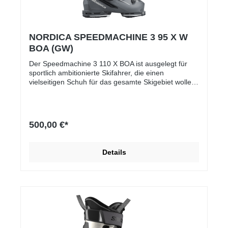
NORDICA SPEEDMACHINE 3 95 X W
BOA (GW)
Der Speedmachine 3 110 X BOA ist ausgelegt für
sportlich ambitionierte Skifahrer, die einen
vielseitigen Schuh für das gesamte Skigebiet wollen:
sowohl für schnelle Carving-Radien auf der Piste als
auch gelegentliche Ausflüge ins Gelände. Der flex
von 110 bietet genügend Steifigkeit für gute
Kontrolle, ohne dass der Schuh übermäßig hart und
500,00 €*
unbequem wird.
Details