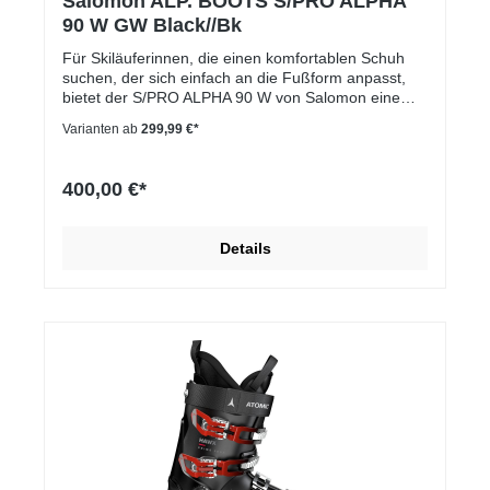
Salomon ALP. BOOTS S/PRO ALPHA
90 W GW Black//Bk
Für Skiläuferinnen, die einen komfortablen Schuh
suchen, der sich einfach an die Fußform anpasst,
bietet der S/PRO ALPHA 90 W von Salomon eine
neue Maß an Passform und Performance. Dieser 98
Varianten ab
299,99 €*
mm-Schuh hat einen Innenschuh für sofortigen
Komfort sowie eine leicht anpassbare Schale und
bietet eine robuste Fersenverstärkung ohne
400,00 €*
unnötigen Druck auf den Rist.
Details