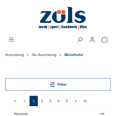
inhalt springen
Ausrüstung
Ski-Ausrüstung
Skischuhe
Filter
1
2
3
4
5