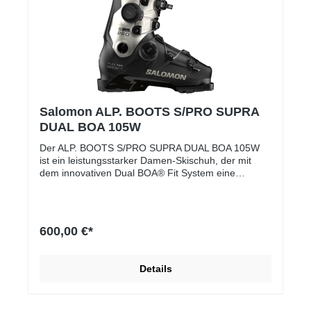
Salomon ALP. BOOTS S/PRO SUPRA
DUAL BOA 105W
Der ALP. BOOTS S/PRO SUPRA DUAL BOA 105W
ist ein leistungsstarker Damen-Skischuh, der mit
dem innovativen Dual BOA® Fit System eine
präzise, individuelle Passform ermöglicht. Er wurde
für fortgeschrittene Skifahrerinnen entwickelt, die
Komfort und Kontrolle auf hohem Niveau suchen.
Die Kombination aus einer anatomisch geformten
600,00 €*
Schale, Custom Shell HD Technologie und einem
bequemen Innenschuh sorgt für eine optimale
Kraftübertragung sowie zuverlässigen Halt, auch bei
Details
intensiven Fahrten. Dieses Modell verbindet
modernste Technologien mit einem
frauenspezifischen Design für maximale
Performance am Berg.