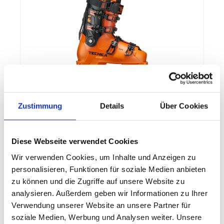
Tecnica MACH1 LV 130 TD2 GW
Zustimmung
Details
Über Cookies
Der brandneue Mach1 LV 130 wurde neu konzipiert,
um ?Real Feel? mit verbesserter Leistung, sofort
einsatzbereiter Passform und größerer
Personalisierung zu bieten. Angetrieben von
Diese Webseite verwendet Cookies
unserem Engagement für Verbesserungen haben
wir die Passform und Leistung des LV modernisiert
Wir verwenden Cookies, um Inhalte und Anzeigen zu
und gleichzeitig die bewährten Vorteile von Custom
personalisieren, Funktionen für soziale Medien anbieten
600,00 €*
Adaptive Shape beibehalten. Das neu entwickelte T-
zu können und die Zugriffe auf unsere Website zu
Drive-System sorgt für einen sanften, gleichmäßigen
Flex und macht das Ein- und Aussteigen aus dem
analysieren. Außerdem geben wir Informationen zu Ihrer
Details
Schuh einfacher als je zuvor. Spüren Sie echte
Verwendung unserer Website an unsere Partner für
Leistung.
soziale Medien, Werbung und Analysen weiter. Unsere