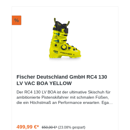
zu allen Kinderski von McKINLEYKi.- Skistiefel
MJ30-1KinderSchale: Polypropylen, Innenschuh:
Polyester, Schnalle: Kunstoff-Ratschenband
%
Fischer Deutschland GmbH RC4 130
LV VAC BOA YELLOW
Der RC4 130 LV BOA ist der ultimative Skischuh für
ambitionierte Pistenskifahrer mit schmalen Füßen,
die ein Höchstmaß an Performance erwarten. Egal,
ob du präzise Schwünge ziehen, Hobby-Rennen
fahren oder die Grenzen mit weiten Freeride-Linien
ausloten möchtest, diese Schuhe wurden entwickelt,
um dein Erlebnis zu optimieren. Genieße ultimative
499,99 €*
650,00 €*
(23.08% gespart)
Performance mit der überarbeiteten schmalen