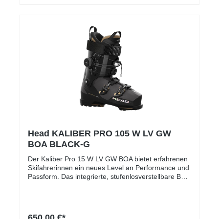
Head KALIBER PRO 105 W LV GW
BOA BLACK-G
Der Kaliber Pro 15 W LV GW BOA bietet erfahrenen
Skifahrerinnen ein neues Level an Performance und
Passform. Das integrierte, stufenlosverstellbare BOA
Fit System umschließt Unterschenkel und Fuß
perfekt - für maximale Kraft, Stabilität und Kontrolle.
Der anatomische 3D Synapse Innenschuh mit
Graphene Thermocomfort bietet präzisen Sitz und
650,00 €*