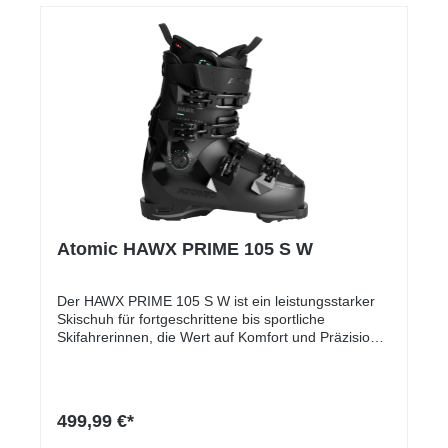
Atomic HAWX PRIME 105 S W
Der HAWX PRIME 105 S W ist ein leistungsstarker
Skischuh für fortgeschrittene bis sportliche
Skifahrerinnen, die Wert auf Komfort und Präzision
legen. Mit einer idealen Balance aus Power und
Kontrolle bietet er ein direktionales Fahrgefühl,
unterstützt durch die bewährte Prolite-Konstruktion
für geringes Gewicht und maximale Stabilität. Die
499,99 €*
individuell anpassbare Schale und der Memory Fit
3D-Innenschuh garantieren eine perfekte Passform,