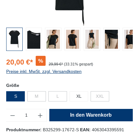
%
20,00 €*
29,99 €*
(33.31% gespart)
Preise inkl. MwSt. zzgl. Versandkosten
Größe
S
M
L
XL
XXL
Anzahl
In den Warenkorb
Produktnummer:
B325299-17672-S
EAN:
4063043395591