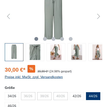
%
30,00 €*
39,99 €*
(24.98% gespart)
Preise inkl. MwSt. zzgl. Versandkosten
Größe
34/26
36/26
38/26
40/26
42/26
44/26
46/26