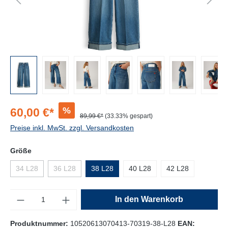
%
60,00 €*
89,99 €*
(33.33% gespart)
Preise inkl. MwSt. zzgl. Versandkosten
Größe
34 L28
36 L28
38 L28
40 L28
42 L28
Anzahl
In den Warenkorb
Produktnummer:
10520613070413-70319-38-L28
EAN: