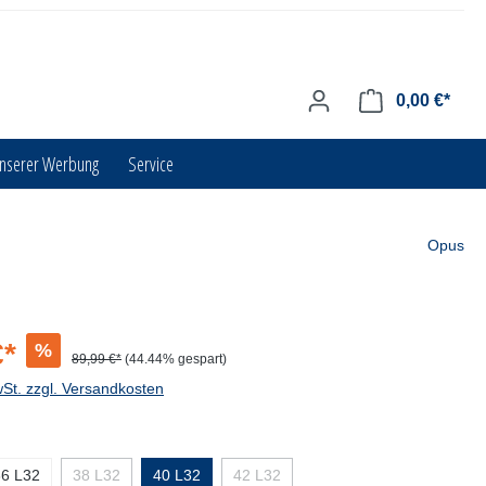
0,00 €*
unserer Werbung
Service
Opus
€*
%
89,99 €*
(44.44% gespart)
wSt. zzgl. Versandkosten
36 L32
38 L32
40 L32
42 L32