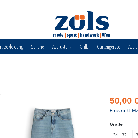
rt Bekleidung
Schuhe
Ausrüstung
Grills
Gartengeräte
Aus 
50,00 
Preise inkl. M
Größe
34 L32