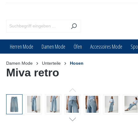
inhalt springen
Herren Mode
Damen Mode
Öfen
Accessoires Mode
Spo
Damen Mode
Unterteile
Hosen
Miva retro