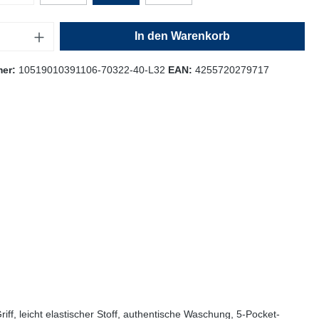
In den Warenkorb
mer:
10519010391106-70322-40-L32
EAN:
4255720279717
ff, leicht elastischer Stoff, authentische Waschung, 5-Pocket-