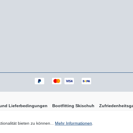
 und Lieferbedingungen
Bootfitting Skischuh
Zufriedenheitsga
 Mehrwertsteuer zzgl.
Versandkosten
und ggf. Nachnahmegebühren, wen
ionalität bieten zu können...
Mehr Informationen
.