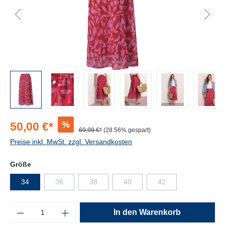
%
50,00 €*
69,99 €*
(28.56% gespart)
Preise inkl. MwSt. zzgl. Versandkosten
Größe
34
36
38
40
42
Anzahl
In den Warenkorb