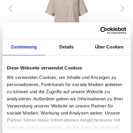
Zustimmung
Details
Über Cookies
Diese Webseite verwendet Cookies
%
30,00 €*
Wir verwenden Cookies, um Inhalte und Anzeigen zu
45,99 €*
(34.77% gespart)
Preise inkl. MwSt. zzgl. Versandkosten
personalisieren, Funktionen für soziale Medien anbieten
zu können und die Zugriffe auf unsere Website zu
Größe
analysieren. Außerdem geben wir Informationen zu Ihrer
Verwendung unserer Website an unsere Partner für
34
36
38
40
42
44
soziale Medien, Werbung und Analysen weiter. Unsere
46
Partner führen diese Informationen möglicherweise mit
weiteren Daten zusammen, die Sie ihnen bereitgestellt