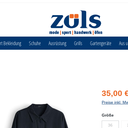
rt Bekleidung
Schuhe
Ausrüstung
Grills
Gartengeräte
Aus 
35,00 
Preise inkl. M
Größe
36