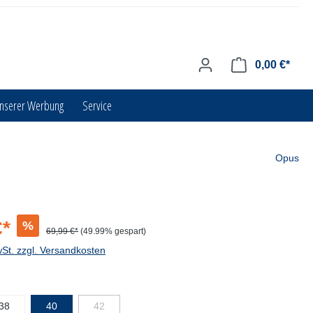
0,00 €*
unserer Werbung
Service
Opus
€*
%
69,99 €*
(49.99% gespart)
wSt. zzgl. Versandkosten
38
40
42