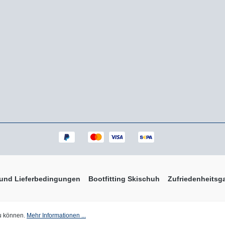
 und Lieferbedingungen
Bootfitting Skischuh
Zufriedenheitsga
 Mehrwertsteuer zzgl.
Versandkosten
und ggf. Nachnahmegebühren, wen
zu können.
Mehr Informationen ...