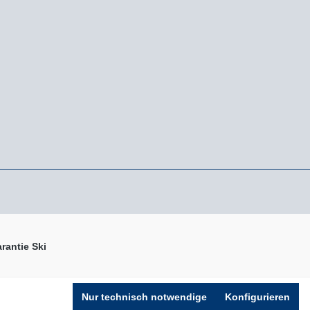
rantie Ski
n nicht anders angegeben.
Nur technisch notwendige
Konfigurieren