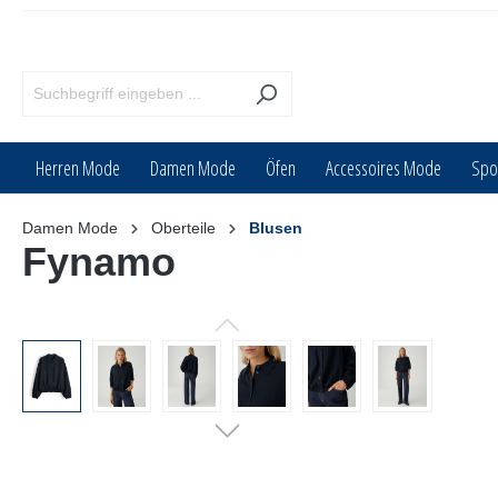
inhalt springen
Herren Mode
Damen Mode
Öfen
Accessoires Mode
Spo
Damen Mode
Oberteile
Blusen
Fynamo