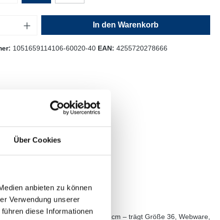
In den Warenkorb
mer:
1051659114106-60020-40
EAN:
4255720278666
Über Cookies
 Medien anbieten zu können
hrer Verwendung unserer
 führen diese Informationen
58 cm bei Größe 36, Model Größe 177 cm – trägt Größe 36, Webware,