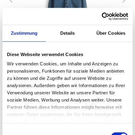
Zustimmung
Details
Über Cookies
Diese Webseite verwendet Cookies
Wir verwenden Cookies, um Inhalte und Anzeigen zu
%
40,00 €*
79,99 €*
(49.99% gespart)
personalisieren, Funktionen für soziale Medien anbieten
Preise inkl. MwSt. zzgl. Versandkosten
zu können und die Zugriffe auf unsere Website zu
analysieren. Außerdem geben wir Informationen zu Ihrer
Größe
Verwendung unserer Website an unsere Partner für
36
38
40
42
soziale Medien, Werbung und Analysen weiter. Unsere
Partner führen diese Informationen möglicherweise mit
weiteren Daten zusammen, die Sie ihnen bereitgestellt
Anzahl
In den Warenkorb
haben oder die sie im Rahmen Ihrer Nutzung der Dienste
gesammelt haben.
Einwilligungsauswahl
Produktnummer:
10517113868413-70319-36
EAN: