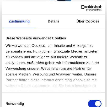
Zustimmung
Details
Über Cookies
Diese Webseite verwendet Cookies
Wir verwenden Cookies, um Inhalte und Anzeigen zu
%
13,00 €*
25,99 €*
(49.98% gespart)
personalisieren, Funktionen für soziale Medien anbieten
Preise inkl. MwSt. zzgl. Versandkosten
zu können und die Zugriffe auf unsere Website zu
analysieren. Außerdem geben wir Informationen zu Ihrer
Größe
Verwendung unserer Website an unsere Partner für
One Size
soziale Medien, Werbung und Analysen weiter. Unsere
Partner führen diese Informationen möglicherweise mit
weiteren Daten zusammen, die Sie ihnen bereitgestellt
Anzahl
In den Warenkorb
haben oder die sie im Rahmen Ihrer Nutzung der Dienste
gesammelt haben.
Einwilligungsauswahl
Produktnummer:
10523813906413-70319-0
EAN:
Notwendig
4255720274422