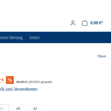
0,00 €*
unserer Werbung
Service
Opus
€*
%
69,99 €*
(28.56% gespart)
wSt. zzgl. Versandkosten
38
40
42