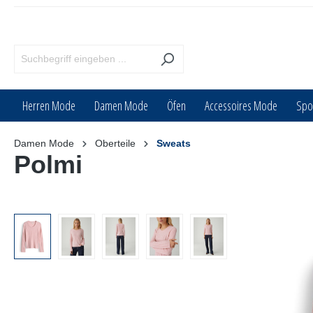
inhalt springen
Herren Mode
Damen Mode
Öfen
Accessoires Mode
Spo
Damen Mode
Oberteile
Sweats
Polmi