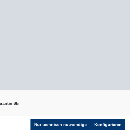
rantie Ski
n nicht anders angegeben.
Nur technisch notwendige
Konfigurieren