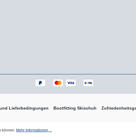
 und Lieferbedingungen
Bootfitting Skischuh
Zufriedenheitsga
 Mehrwertsteuer zzgl.
Versandkosten
und ggf. Nachnahmegebühren, wen
zu können.
Mehr Informationen ...