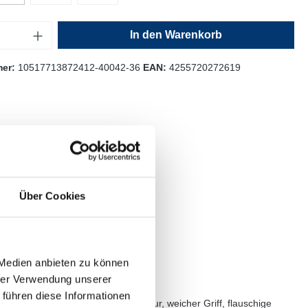
In den Warenkorb
mer:
10517713872412-40042-36
EAN:
4255720272619
Über Cookies
 Medien anbieten zu können
hrer Verwendung unserer
 führen diese Informationen
alsausschnitt, Strick, Rippstruktur, weicher Griff, flauschige