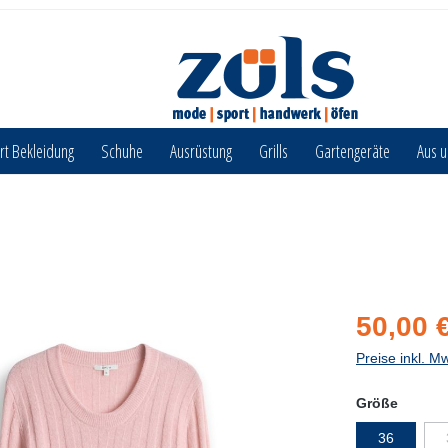
rt Bekleidung
Schuhe
Ausrüstung
Grills
Gartengeräte
Aus 
50,00 
Preise inkl. M
Größe
36