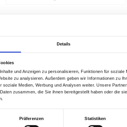
Ihre Adresse
Straße und Hausnummer*
Details
Cookies
Land*
nhalte und Anzeigen zu personalisieren, Funktionen für soziale
Website zu analysieren. Außerdem geben wir Informationen zu I
r soziale Medien, Werbung und Analysen weiter. Unsere Partner
Lieferadresse weicht von Rechnungsadresse ab.
 Daten zusammen, die Sie ihnen bereitgestellt haben oder die s
n.
Datenschutz
Ich habe die
Datenschutzbestimmungen
zur Kenntnis genommen und die
AGB
Präferenzen
Statistiken
Die mit einem Stern (*) markierten Felder sind Pflichtfelder.