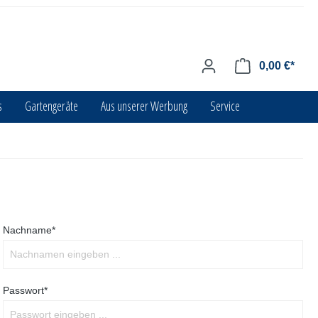
0,00 €*
s
Gartengeräte
Aus unserer Werbung
Service
Nachname*
Passwort*